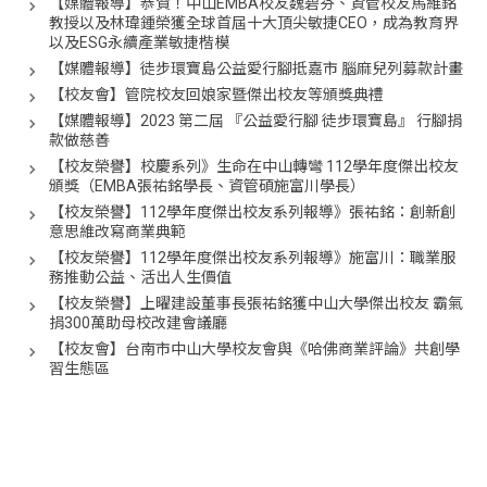
【媒體報導】恭賀！中山EMBA校友魏碧芬、資管校友馬維銘
教授以及林瑋鍾榮獲全球首屆十大頂尖敏捷CEO，成為教育界
以及ESG永續產業敏捷楷模
【媒體報導】徒步環寶島公益愛行腳抵嘉市 腦麻兒列募款計畫
【校友會】管院校友回娘家暨傑出校友等頒獎典禮
【媒體報導】2023 第二屆 『公益愛行腳 徒步環寶島』 行腳捐
款做慈善
【校友榮譽】校慶系列》生命在中山轉彎 112學年度傑出校友
頒獎（EMBA張祐銘學長、資管碩施富川學長）
【校友榮譽】112學年度傑出校友系列報導》張祐銘：創新創
意思維改寫商業典範
【校友榮譽】112學年度傑出校友系列報導》施富川：職業服
務推動公益、活出人生價值
【校友榮譽】上曜建設董事長張祐銘獲中山大學傑出校友 霸氣
捐300萬助母校改建會議廳
【校友會】台南市中山大學校友會與《哈佛商業評論》共創學
習生態區
【校友榮譽】中年人瘋徒步環島＋捐款？這群EMBA校友，只
想活出不被綁架的人生
【校友榮譽】中山EMBA創業家出書 《智富的人生》充滿創業
歷程故事
【校友會】| 北區EMBA校友會 | 理事長交接典禮 圓滿落幕