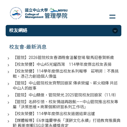
跳
到
主
要
校友網絡
內
容
區
校友網絡
校友會-最新消息
【管院】2026管院校友春酒晚會溫馨登場 駿馬迎春賀新歲
校友會組織
【校友榮譽】中山45光耀西灣 114學年度傑出校友表揚
歷屆傑出校友
【校友榮譽】114學年度傑出校友系列報導 莊明昇：不畏挑
校友會最新消息
戰，憑己力創造個人價值
【管院】中山管院校友齊聚回娘家 傳承榮耀、薪火相傳 共述
中山人的故事
【管院】中山驕傲，管院榮光 2025管院校友回娘家（11/8）
【管院】名師引領、校友情誼再啟航——中山管院推出校友專
屬「決策思維 × 商業個案研習系列工作坊」
【校友榮譽】114學年度傑出校友遴選結果出爐
【媒體報導】E6李雄慶學長「漢餅文化永續」打造教育推廣典
範 舊振南獲ESG企業永續獎肯定