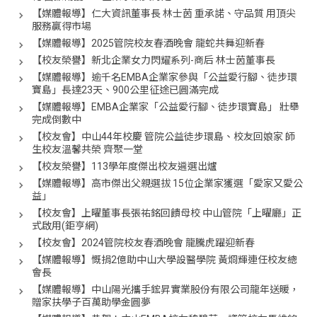
【媒體報導】仁大資訊董事長 林士茵 重承諾、守品質 用頂尖
服務贏得市場
【媒體報導】2025管院校友春酒晚會 龍蛇共舞迎新春
【校友榮譽】新北企業女力閃耀系列-商后 林士茵董事長
【媒體報導】逾千名EMBA企業家參與「公益愛行腳、徒步環
寶島」長達23天、900公里征途已圓滿完成
【媒體報導】EMBA企業家「公益愛行腳、徒步環寶島」 壯舉
完成倒數中
【校友會】中山44年校慶 管院公益徒步環島、校友回娘家 師
生校友溫馨共榮 齊聚一堂
【校友榮譽】113學年度傑出校友遴選出爐
【媒體報導】高市傑出父親選拔 15位企業家獲選「愛家又愛公
益」
【校友會】上曜董事長張祐銘回饋母校 中山管院「上曜廳」正
式啟用(鉅亨網)
【校友會】2024管院校友春酒晚會 龍騰虎躍迎新春
【媒體報導】慨捐2億助中山大學設醫學院 黃烱輝連任校友總
會長
【媒體報導】中山陽光攜手鋐昇實業股份有限公司龍年送暖，
贈家扶學子百萬助學金圓夢