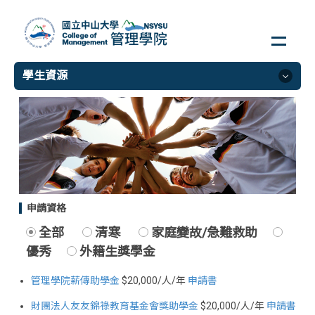
跳
到
主
要
學生資源
內
容
區
學生資源
獎學金
出國及補助
自學社團補助
申請資格
ERS行動補助
全部
清寒
家庭變故/急難救助
優秀
外籍生獎學金
管理學院薪傳助學金
$20,000/人/年
申請書
財團法人友友錦祿教育基金會獎助學金
$20,000/人/年
申請書