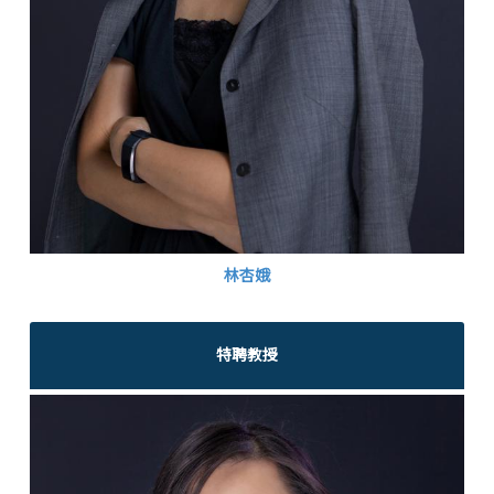
林杏娥
特聘教授