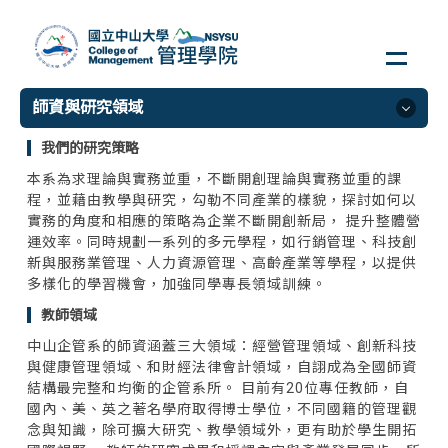
跳
到
主
要
師資與研究領域
內
容
我們的研究策略
區
師資與研究領域
本系為求理論與實務並重，不斷開創理論與實務並重的課
程，並藉由教學與研究，勾勒不同產業的樣貌，探討如何以
企業管理學系
實務的角度和相應的策略為企業不斷開創新局， 提升整體營
資訊管理學系
運效率。同時規劃一系列的多元學程，如行銷管理、科技創
新與服務業管理、人力資源管理、高齡產業等學程，以提供
財務管理學系
多樣化的學習機會，加強同學專長領域訓練。
公共事務管理研究所
教師領域
人力資源管理研究所
中山企管系的師資涵蓋三大領域：經營管理領域、創新科技
行銷傳播管理研究所
與健康管理領域、和財經法律會計領域，自詡成為全國師資
結構最完整和均衡的企管系所。 目前有20位專任教師，自
全英語研究所/學士班
國內、美、英之著名學府取得博士學位，不同國籍的管理觀
念與知識，除可擴大研究、教學領域外，更有助於學生開拓