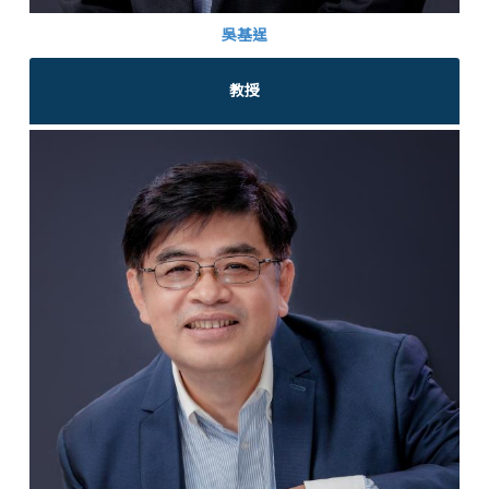
吳基逞
教授