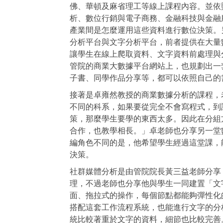
佛、華頓及麻省理工等線上課程內容。並依
析、數位行銷與電子商務、金融科技與金融
產業間是怎麼運用這些資料進行數位決策。
分析平台與文字分析平台，前者提供在大量
讓學生在線上爬取資料、文字資料前處理與
管院的商業大數據平台網站上，也規劃出一
子書、同學作品分享等，都可以依照自己的
接著是卓雍然教授的商業數據分析的課程，
不同的科系，如果要從完全不會寫程式，到
策，那麼學生要學的東西太多。因此在分組
合作，也教學相長。」卓老師也分享另一堂
編角色不同的是，他希望學生經過這堂課，
決策。
社群媒體分析是由管院院長黃三益老師分享
理，不過老師也分享他與學生一同建置「文
面、拖拉式的操作，每個節點都能夠彈性化
搭配這套工作流程系統，也能進行文字的分
統比較著重於文字的資料，細節也比較完善