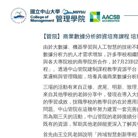
跳
到
主
要
內
【管院】商業數據分析師資培育課程 培
容
由於大數據、機器學習與人工智慧的技術不
區
數據分析力的人才需求增加，許多學校相繼
與各大專院校的商學院所合作，於7月23到
程」。透過中山管院建制課程教學資源平台
業邏輯與管理職能，培養具備商業數據分析
三場的活動有來自正修、虎尾、明新、致理
來自其他學校的老師分享中，發現在導入大
的學習成效，技職學校的教學目的在於應用
問題。中山管院在這幾年努力建置一套完善
而為期三天的活動，中山管院的老師接續分
既有的資源，幫助其他老師能更深入了解其
首先由王立民老師說明「跨域智慧創新學程