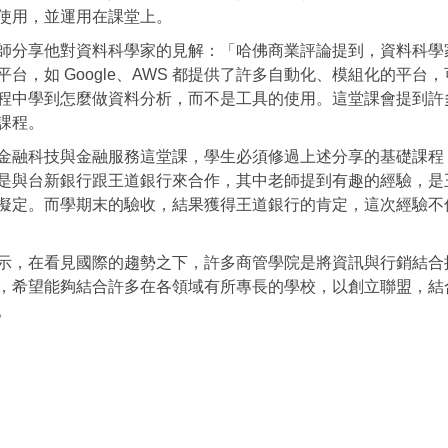
使用，並運用在課堂上。
師分享他對資料科學家的見解：「
哈佛商業評論提到，
資料科學
台，如 Google、AWS 都提供了許多自動化、模組化的平
程中學到怎麼做資料分析，而不是工具的使用。這堂課會提到許
課程。
金融科技與金融服務這堂課，學生必須修過上述分享的基礎課程
是與台新銀行跟王道銀行來合作，其中老師提到有趣的經驗，是
擬定。而學期末的驗收，結果獲得王道銀行的肯定，這次經驗不
示，在看見國際的趨勢之下，許多商管學院是將資訊與行銷結合
，希望能夠結合許多在各領域有所專長的學校，以創立聯盟，結
。
e allow="accelerometer; autoplay; clipboard-write; encrypted-med
rpolicy="strict-origin-when-cross-origin" src="https://www.y