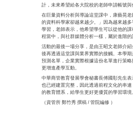
計，未來希望給各大院校的老師申請帳號與
在巨量資料分析與導論這堂課中，康藝晃老
的資料科學家卻越來越少。」因為越來越多平
學習，老師表示，他希望學生可以從他的課
程當中，與社群媒體分析一樣，屬於進階的
活動的最後一場分享，是由王昭文老師介紹
後再透過這堂課與業界實際的接觸。本學期
預測名單，企業實際根據這份名單進行策略
更增進產學互動。
中華商管教育發展學會秘書長傅國彰先生表
也已經建置完整，因此透過前程文化的串連
的教育體系，給學生更好更優質的學習環境
（資管所 鄭竹秀 撰稿 / 管院編修 ）
<div class="embodvideo" style="text-align: center;"><ifram
allowfullscreen="" frameborder="0" height="315" referre