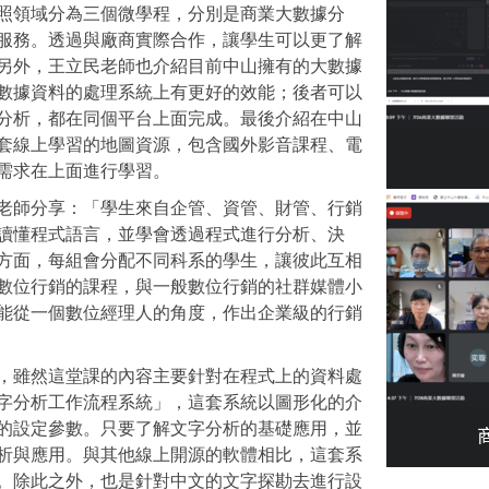
照領域分為三個微學程，分別是商業大數據分
服務。透過與廠商實際合作，讓學生可以更了解
另外，王立民老師也介紹目前中山擁有的大數據
數據資料的處理系統上有更好的效能；後者可以
分析，都在同個平台上面完成。最後介紹在中山
套線上學習的地圖資源，包含國外影音課程、電
需求在上面進行學習。
老師分享：「學生來自企管、資管、財管、行銷
讀懂程式語言，並學會透過程式進行分析、決
方面，每組會分配不同科系的學生，讓彼此互相
數位行銷的課程，與一般數位行銷
的
社群媒體小
能從一個數位經理人的角度，作出企業級的行銷
，雖然這堂課的內容主要針對在程式上的資料處
字分析工作流程系統」，這套系統以圖形化的介
的設定參數。只要了解文字分析的基礎應用，並
析與應用。與其他線上開源的軟體相比，這套系
。除此之外，也是針對中文的文字探勘去進行設