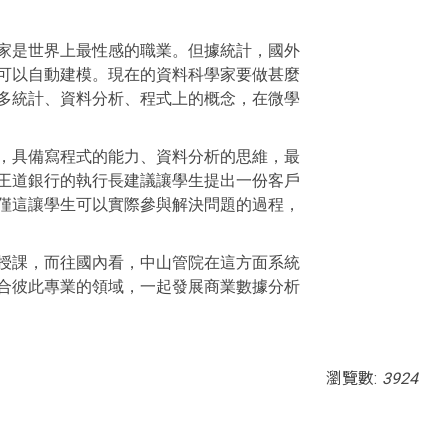
家是世界上最性感的職業。但據統計，國外
台，可以自動建模。現在的資料科學家要做甚麼
多統計、資料分析、程式上的概念，在微學
，具備寫程式的能力、資料分析的思維，最
王道銀行的執行長建議讓學生提出一份客戶
僅這讓學生可以實際參與解決問題的過程，
授課，而往國內看，中山管院在這方面系統
合彼此專業的領域，一起發展
商業數據分析
瀏覽數:
3924
ia; gyroscope; picture-in-picture; web-share"
outube.com/embed/RBfQ53QUjPE?si=3QJDf-LU6H2-uRLO"