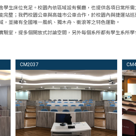
舍學生床位充足。校園內依區域設有餐廳，也提供各項日常所需
能完整；我們校園公車與高雄巿公車合作，於校園內與捷運站巡
域，並擁有全國唯一風帆、獨木舟、衝浪等之特色運動。
實驗室，提多個開放式討論空間，另外每個系所都有學生系所學
CM2037
CM4