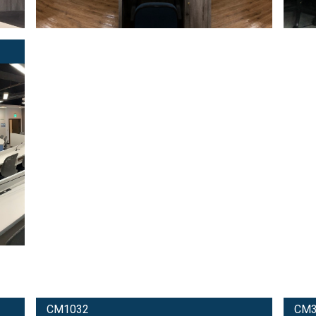
CM1032
CM3