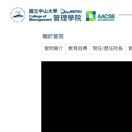
跳
到
主
要
內
關於管院
容
區
管院簡介
教育目標
現任/歷任院長