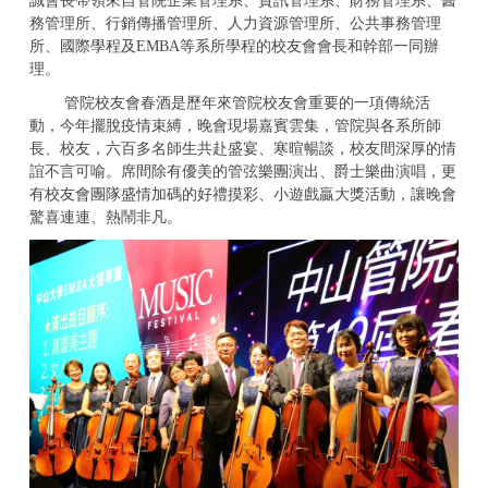
誠會長帶領來自管院企業管理系、資訊管理系、財務管理系、醫
務管理所、行銷傳播管理所、人力資源管理所、公共事務管理
所、國際學程及
EMBA
等系所學程的校友會會長和幹部一同辦
理。
管院校友會春酒是歷年來管院校友會重要的一項傳統活
動，今年擺脫疫情束縛，晚會現場嘉賓雲集，管院與各系所師
長、校友，六百多名師生共赴盛宴、寒暄暢談，校友間深厚的情
誼不言可喻。席間除有優美的管弦樂團演出、爵士樂曲演唱，更
有校友會團隊盛情加碼的好禮摸彩、小遊戲贏大獎活動，讓晚會
驚喜連連、熱鬧非凡。