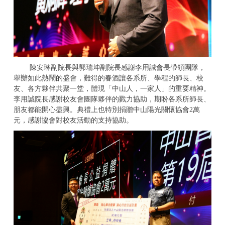
陳安琳副院長與郭瑞坤副院長感謝李用誠會長帶領團隊，
舉辦如此熱鬧的盛會，難得的春酒讓各系所、學程的師長、校
友、各方夥伴共聚一堂，體現「中山人，一家人」的重要精神。
李用誠院長感謝校友會團隊夥伴的戮力協助，期盼各系所師長、
朋友都能開心盡興。典禮上也特別捐贈中山陽光關懷協會
2
萬
元，感謝協會對校友活動的支持協助。