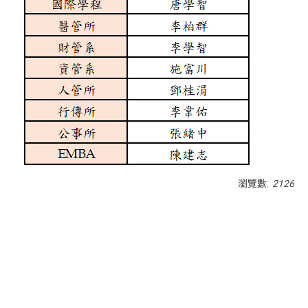
瀏覽數:
2126
<div class="embodvideo" style="text-align: center;">
<iframe allow="accelerometer; autoplay; clipboard-write;
encrypted-media; gyroscope; picture-in-picture; web-
share" allowfullscreen="" frameborder="0" height="315"
referrerpolicy="strict-origin-when-cross-origin"
src="https://www.youtube.com/embed/RBfQ53QUjPE?
si=3QJDf-LU6H2-uRLO" title="YouTube video player"