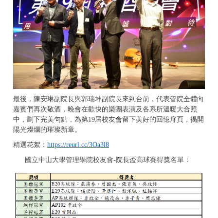
最後，陳安琳副院長與郭瑞坤副院長來到台前，代表管院全體向
嘉賓們再次敬酒，晚會在歡快的樂團表演及各系所溫暖大合照
中，劃下完美句點，為第
19
屆校友會留下美好的回憶扉頁，揭開
陽光燦爛的璀璨新章。
精選花絮：
https://reurl.cc/3Oa3l8
國立中山大學管理學院校友會
-
院長盃高球賽得獎名單：