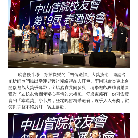
晚會後半場，穿插歡樂的「吉兔送福」大獎摸彩，邀請各
系所師長們抽出幸運兒獲得精緻禮品與紅包。李用誠會長更上台
開啟遊戲大獎爭奪戰，全場嘉賓共同參與，猜拳遊戲獲勝者驚喜
獲得
19
屆校友會團隊精心準備的大禮包。每桌更藏有一份可愛驚
喜的「幸運獎」小卡片，整場晚會精采絕倫，近乎人人有獎，歡
笑與掌聲不絕於耳，賓主盡歡。