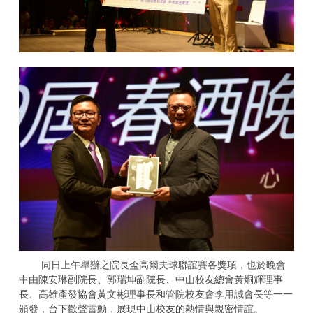
同日上午舉辦之院長盃高爾夫球聯誼賽各獎項，也於晚會
中由陳安琳副院長、郭瑞坤副院長、中山校友總會黃烱輝理事
長、高雄產發協會黃文彬理事長和管院校友會李用誠會長等一一
頒發，台下歡聲雷動，展現中山校友的熱情與親密情誼。