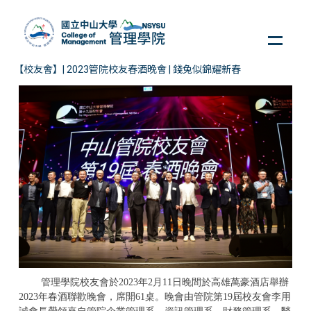
跳
到
主
要
【校友會】| 2023管院校友春酒晚會 | 錢兔似錦耀新春
內
容
區
管理學院校友會於
2023
年
2
月
11
日晚間於高雄萬豪酒店舉辦
2023
年春酒聯歡晚會，席開
61
桌。晚會由管院第
19
屆校友會李用