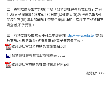
二、貴校推薦參加本(108)年度「教育部社會教育貢獻獎」之案
件,請惠予擇優於108年6月30日前(以郵戳為憑),將推薦名單及相
關表件寄(送)達本部業務主管單位彙辦,逾期、程序不符或資料不
齊全者,不予受理。
三、前項要點及推薦表件可至本部網站
http://www.edu.tw/
認識
教育部/本部各單位/終身教育司/電子佈告欄下載。
教育部社會教育貢獻獎實施要點.pdf
教育部社會教育貢獻獎推薦表.docx
教育部社會貢獻獎推薦作業流程圖.pdf
瀏覽數:
1195
<div class="embodvideo" style="text-align: center;">
<iframe allow="accelerometer; autoplay; clipboard-write;
encrypted-media; gyroscope; picture-in-picture; web-
share" allowfullscreen="" frameborder="0" height="315"
referrerpolicy="strict-origin-when-cross-origin"