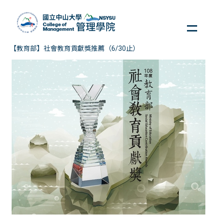
跳
到
主
要
【教育部】社會教育貢獻獎推薦（6/30止）
內
容
區