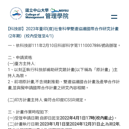
跳
到
主
要
【科技部】2023年臺印(度)社會科學雙邊協議國際合作研究計畫
內
（2年期）(校內受理至4/1)
容
區
一、依科技部111年2月10日科部科字第1110007886號函辦理。
二、申請資格:
(一)臺方主持人:
1、以刻正執行科技部補助研究類計畫(以下稱為「原計畫」)主
持人為限。
2、前項原計畫,不含規劃推動、雙邊協議國合計畫及產學合作計
畫,並與擬申請國際合作計畫之研究內容相關。
(二)印方計畫主持人:需符合印度ICSSR規定。
三、計畫作業時程如下:
(一)受理申請日期:自即日起至
2022年4月1日17時(校內截止)
。
(二)計畫執行日期:
2023年1月1日至2024年12月31日止
,為期
2年
,