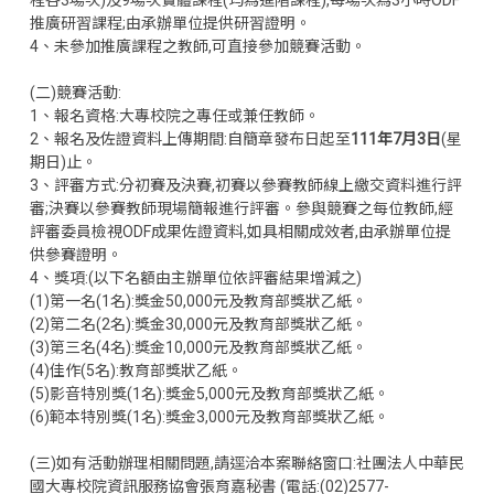
程各3場次)及9場次實體課程(均為進階課程),每場次為3小時ODF
推廣研習課程;由承辦單位提供研習證明。
4、未參加推廣課程之教師,可直接參加競賽活動。
(二)競賽活動:
1、報名資格:大專校院之專任或兼任教師。
2、報名及佐證資料上傳期間:自簡章發布日起至
111年7月3日
(星
期日)止。
3、評審方式:分初賽及決賽,初賽以參賽教師線上繳交資料進行評
審;決賽以參賽教師現場簡報進行評審。參與競賽之每位教師,經
評審委員檢視ODF成果佐證資料,如具相關成效者,由承辦單位提
供參賽證明。
4、獎項:(以下名額由主辦單位依評審結果增減之)
(1)第一名(1名):獎金50,000元及教育部獎狀乙紙。
(2)第二名(2名):獎金30,000元及教育部獎狀乙紙。
(3)第三名(4名):獎金10,000元及教育部獎狀乙紙。
(4)佳作(5名):教育部獎狀乙紙。
(5)影音特別獎(1名):獎金5,000元及教育部獎狀乙紙。
(6)範本特別獎(1名):獎金3,000元及教育部獎狀乙紙。
(三)如有活動辦理相關問題,請逕洽本案聯絡窗口:社團法人中華民
國大專校院資訊服務協會張育嘉秘書 (電話:(02)2577-