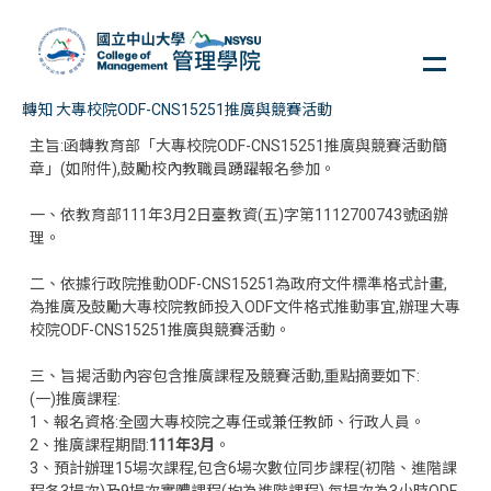
跳
到
主
要
轉知 大專校院ODF-CNS15251推廣與競賽活動
內
主旨:函轉教育部「大專校院ODF-CNS15251推廣與競賽活動簡
容
章」(如附件),鼓勵校內教職員踴躍報名參加。
區
一、依教育部111年3月2日臺教資(五)字第1112700743號函辦
理。
二、依據行政院推動ODF-CNS15251為政府文件標準格式計畫,
為推廣及鼓勵大專校院教師投入ODF文件格式推動事宜,辦理大專
校院ODF-CNS15251推廣與競賽活動。
三、旨揭活動內容包含推廣課程及競賽活動,重點摘要如下:
(一)推廣課程:
1、報名資格:全國大專校院之專任或兼任教師、行政人員。
2、推廣課程期間:
111年3月
。
3、預計辦理15場次課程,包含6場次數位同步課程(初階、進階課