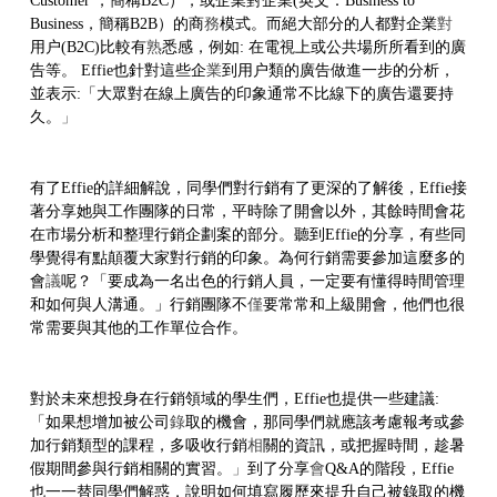
Customer ，簡稱
B2C
），或企業對企業
(英文：Business to
Business，簡稱
B2B
）
的商
務
模式。而絕大部分的人都對企業
對
用户(
B2C)
比較有
熟
悉感，例如: 在電視上或公共場所所看到的廣
告等。 Effie也針對這些企
業
到用户類的廣告做進一步的分析，
並表示:
「大眾對在線上廣告的印象通常不比線下的廣告還要持
久。
」
有了
Effie的詳細解說，
同學們對行銷有了更深的了解後，Effie接
著分享她與工作團隊的日常，平時除了開會以外，其餘時間會花
在市場分析和整理行銷企劃案的部分。聽到
Effie的分享
，有些同
學覺得有點顛覆大家對行銷的印象。為何行銷需要參加這麼多的
會
議
呢？
「要成為一名出色的行銷人員，一定要有懂得時間管理
和如何與人溝通。
」
行銷團隊不
僅
要常常和上級開會，他們也很
常需要與其他的工作單位合作。
對於未來想投身在行銷領域的學生們，Effie也提供一些建議:
「如果想增加被公司
錄
取的機會，那同學們就應該考慮報考或參
加行銷類型的課程，多吸收行銷
相
關的資訊，或把握時間，趁暑
假期間參與行銷相關的實習。
」
到了分享
會
Q&A的階段，Effie
也一一替同學們解惑，說明
如何填寫履歷來提升自己被錄取的機