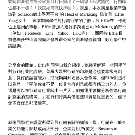
管院職涯發展辦公室於4月7日辦理了一場線上和實體的「行銷職
位都不一樣？！我該如何做抉擇呢？」講
座。本次講座很榮幸邀
請到 Sofasoda線上學習平台 的 Head of Marketing,
楊文菁 (
Effie
Yang)
女士， 來增加同學們對行銷行業的了解，與 Effie在工作崗
位上遇到的事物。Effie 曾加入過許多跨國公司 Marketing 的部門
（例如：Facebook、
Line
、
Yahoo
、
HTC等） ，而同時 Effie 目
前也擔任中山管院職涯發展辦公室的職涯導航顧問，歡迎學生申
請諮詢。
分享會的開始，Effie和同學自我介紹後，她接著解釋一些同學們
對行銷行業的誤解。普羅大眾對行銷的印象是必須要非常有創
意，良好的語言能力，或能夠與知名藝人合作等。但Effie
對
這不
以為然，
「即使你並不是一位非常有創意或很有感染力的人，你
還是可以在行銷這行業
闖
出一片天，例如運用數據分析作為行銷
計劃案的基礎等。
」
在行銷行業具備這些特質是很重要的，但行
銷不僅僅是那麼簡單。
就像同學們在課堂所學到與行銷有關的知識一樣，行銷在一般企
業的功能可歸類成兩大部分，企
業對
用户(英文：Business to