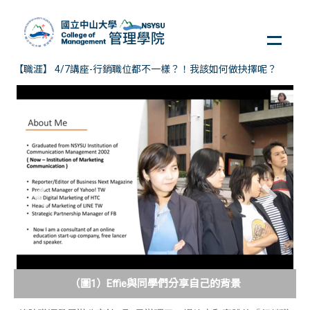
跳
到
主
要
【職涯】 4/7講座-行銷職位都不一樣？！我該如何做抉擇呢？
內
容
區
（圖1）Effie與同學們分享自己的背景