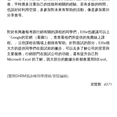
會，平時應多注重自己的技能和相關的經驗。若有多餘的時間，
也該好好利用空擋，多參加對未來有幫助的活動，像是參加業
師
分享會等。
對於有興趣報考跟行銷有關的課程的同學們，
Effie
也建議可以上
「
Google
的官網
（看圖
5
），查查看他們所提供的免費線上課
程。
」
這
些課程在職場上都很有幫助。
針對面試的部分，
Effie
很
大方的提供同學們
在面試前的撇步，可以去多了解公司的背景與
主要服務，行銷部門在面試公司的功能，還有提升自己對
Microsoft Excel
的了解，因大部分的數據分析都會運用到
Excel
。
(管院GHRM
張詠峰同學撰稿/管院編稿)
瀏覽數:
4371
<div class="embodvideo" style="text-align: center;">
<iframe allow="accelerometer; autoplay; clipboard-write;
encrypted-media; gyroscope; picture-in-picture; web-
share" allowfullscreen="" frameborder="0" height="315"