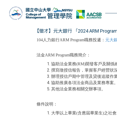
跳
到
主
要
內
【徵才】元大銀行 「2024 ARM Pro
容
104人力銀行ARM Program職務投遞：
元大銀
區
法金ARM Program職務簡介：
協助法金業務(RM)開發客戶及關係
撰寫徵授信報告，掌握客戶經營狀
辦理授信戶期中管理及貸後追蹤作
協助推廣各項法金商品及業務專案
其他法金業務相關交辦事項。
條件說明：
大學以上畢業(含應屆畢業生)之社