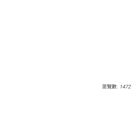
瀏覽數:
1472
ia; gyroscope; picture-in-picture; web-share"
outube.com/embed/RBfQ53QUjPE?si=3QJDf-LU6H2-uRLO"