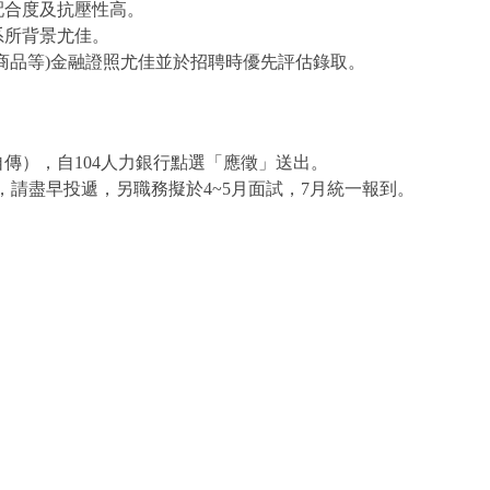
配合度及抗壓性高。
系所背景尤佳。
商品等)
金融證照尤佳並於招聘時優先評估錄取。
傳），自104人力銀行點選「
應徵」送出。
)，請盡早投遞，
另職務擬於4~5月面試，7月統一報到。
e allow="accelerometer; autoplay; clipboard-write; encrypted-med
rpolicy="strict-origin-when-cross-origin" src="https://www.y