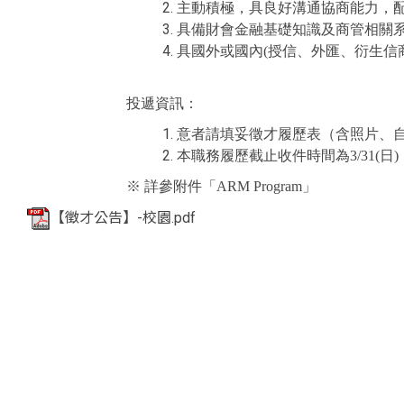
主動積極，具良好溝通協商能力，
具備財會金融基礎知識及商管相關
具國外或國內(授信、外匯、衍生信
投遞資訊：
意者請填妥徵才履歷表（含照片、自
本職務履歷截止收件時間為3/31(日
※ 詳參附件「ARM Program」
【徵才公告】-校園.pdf
<div class="embodvideo" style="text-align: center;"><ifram
allowfullscreen="" frameborder="0" height="315" referre
title="YouTube video player" width="560"></iframe></div>