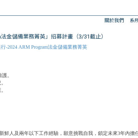
關於我們
系
gram法金儲備業務菁英」招募計畫（3/31截止）
行-2024 ARM Program法金儲備業務菁英
維護。
況。
業。
。
會新鮮人及兩年以下工作經驗，
願意挑戰自我，鎖定未來3年內擔