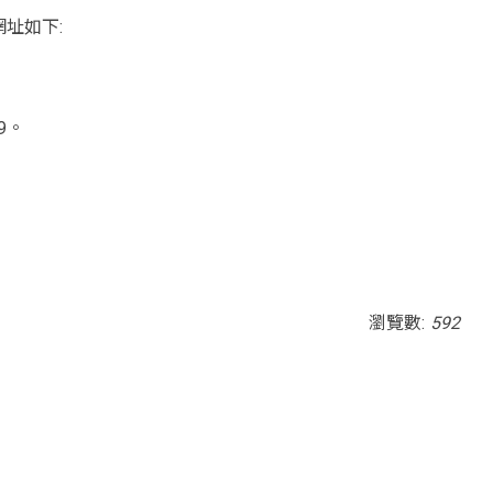
網址如下:
9。
。
瀏覽數:
592
ia; gyroscope; picture-in-picture; web-share"
outube.com/embed/RBfQ53QUjPE?si=3QJDf-LU6H2-uRLO"