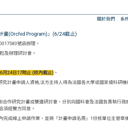
關於我們
系
chid Program)」(6/24截止)
017583號函辦理。
期)及辦理研討會。
年6月24日17時止 (校內截止)
。
題研究計畫申請人資格;法方主持人得為法國各大學或國家級科研
劃合作研究計畫或雙邊研討會，分別向國科會及法國負責執行政府合 作
容須經雙方同意。
內完成線上申請作業，並將「計畫申請名冊」1份核單位主管章