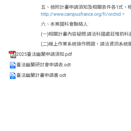
五、檢附計畫申請須知及相關表件各1式，
http://www.campusfrance.org/fr/orchid
。
六、本案國科會聯絡人:
(一)相關計畫內容疑問:請洽科國處莊惟鈞科員，電話:
(二)線上作業系統操作問題，請洽資訊系統服務專線，電
2025臺法幽蘭申請須知.pdf
臺法幽蘭研討會申請表.odt
臺法幽蘭計畫申請書.odt
<div class="embodvideo" style="text-align: center;"><ifram
allowfullscreen="" frameborder="0" height="315" referre
title="YouTube video player" width="560"></iframe></div>