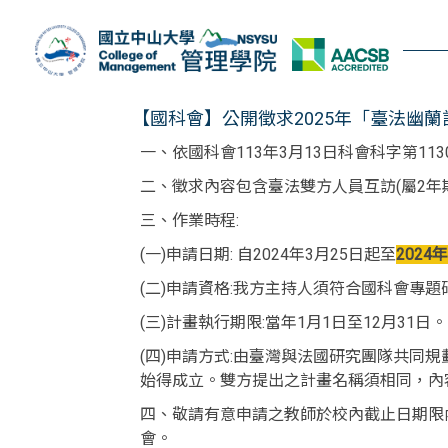
跳
到
主
要
內
【國科會】公開徵求2025年「臺法幽蘭計畫(Or
容
一、依國科會113年3月13日科會科字第1130
區
二、徵求內容包含臺法雙方人員互訪(屬2年
三、作業時程:
(一)申請日期: 自2024年3月25日起至
2024
(二)申請資格:我方主持人須符合國科會專
(三)計畫執行期限:當年1月1日至12月31日。
(四)申請方式:由臺灣與法國研究團隊共同規
始得成立。雙方提出之計畫名稱須相同，內
四、敬請有意申請之教師於校內截止日期限
會。