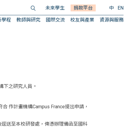
未來學生
捐款平台
中
EN
所學程
教師與研究
國際交流
校友與產業
資源與服務
機構下之研究人員。
計畫機構Campus France提出申請，
後逕送至本校研發處，俾憑辦理備函至國科