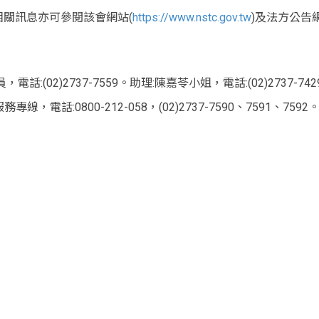
相關訊息亦可參閱該會網站(
https://www.nstc.gov.tw
)及法方公告
(02)2737-7559。助理:陳嘉苓小姐，電話:(02)2737-742
話:0800-212-058，(02)2737-7590、7591、7592
e allow="accelerometer; autoplay; clipboard-write; encrypted-med
rpolicy="strict-origin-when-cross-origin" src="https://www.y