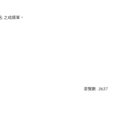
名 之成績單。
瀏覽數:
3637
ia; gyroscope; picture-in-picture; web-share"
outube.com/embed/RBfQ53QUjPE?si=3QJDf-LU6H2-uRLO"