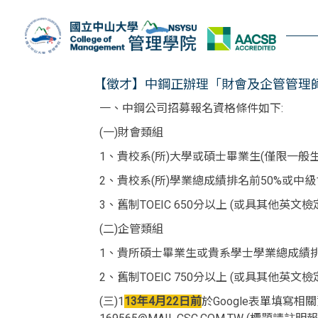
跳
到
主
要
內
【徵才】中鋼正辦理「財會及企管管理師
容
一、中鋼公司招募報名資格條件如下:
區
(一)財會類組
1、貴校系(所)大學或碩士畢業生(僅限一
2、貴校系(所)學業總成績排名前50%或中
3、舊制TOEIC 650分以上 (或具其他英
(二)企管類組
1、貴所碩士畢業生或貴系學士學業總成績排名
2、舊制TOEIC 750分以上 (或具其他英
(三)1
13年4月22日前
於Google表單填寫相