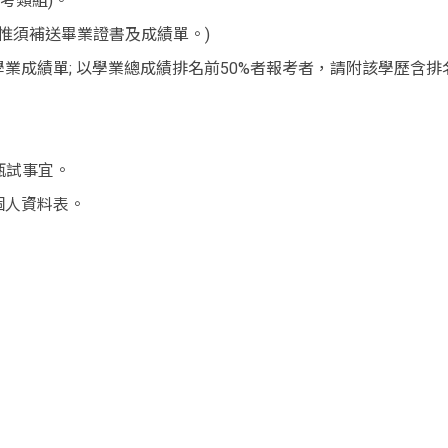
明報考類組)。
，惟須補送畢業證書及成績單。)
業成績單; 以學業總成績排名前50%者報考者，請附該學歷含排
甄試事宜。
個人資料表。
e allow="accelerometer; autoplay; clipboard-write; encrypted-med
rpolicy="strict-origin-when-cross-origin" src="https://www.y