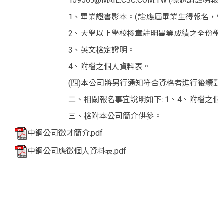
169565@MAIL.CSC.COM.TW (標題請註
1、畢業證書影本。(註:應屆畢業生得報名
2、大學以上學校核章註明畢業成績之全份學
3、英文檢定證明。
4、附檔之個人資料表。
(四)本公司將另行通知符合資格者進行後續
二、相關報名事宜說明如下: 1、4、附檔之
三、檢附本公司簡介供參。
中鋼公司徵才簡介.pdf
中鋼公司應徵個人資料表.pdf
<div class="embodvideo" style="text-align: center;"><ifram
allowfullscreen="" frameborder="0" height="315" referre
title="YouTube video player" width="560"></iframe></div>