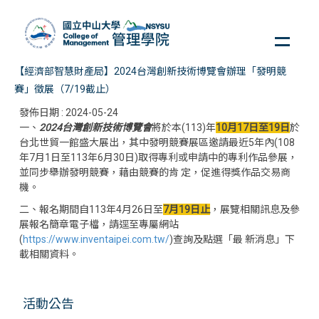
跳
到
主
要
【經濟部智慧財產局】2024台灣創新技術博覽會辦理「發明競
內
賽」徵展（7/19截止）
容
區
發佈日期 :
2024-05-24
一、
2024台灣創新技術博覽會
將於本(113)年
10月17日至19日
於
台北世貿一館盛大展出，其中發明競賽展區邀請最近5年內(108
年7月1日至113年6月30日)取得專利或申請中的專利作品參展，
並同步舉辦發明競賽，藉由競賽的肯 定，促進得獎作品交易商
機。
二、報名期間自113年4月26日至
7月19日止
，展覽相關訊息及參
展報名簡章電子檔，請逕至專屬網站
(
https://www.inventaipei.com.tw/
)查詢及點選「最 新消息」下
載相關資料。
活動公告