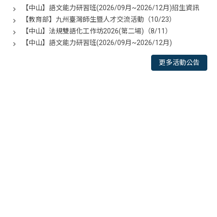
【中山】語文能力研習班(2026/09月~2026/12月)招生資訊
【教育部】九州臺灣師生暨人才交流活動（10/23）
【中山】法規雙語化工作坊2026(第二場)（8/11）
【中山】語文能力研習班(2026/09月~2026/12月)
更多活動公告
<div class="embodvideo" style="text-align: center;">
<iframe allow="accelerometer; autoplay; clipboard-write;
encrypted-media; gyroscope; picture-in-picture; web-
share" allowfullscreen="" frameborder="0" height="315"
referrerpolicy="strict-origin-when-cross-origin"
src="https://www.youtube.com/embed/RBfQ53QUjPE?
si=3QJDf-LU6H2-uRLO" title="YouTube video player"
width="560"></iframe></div>