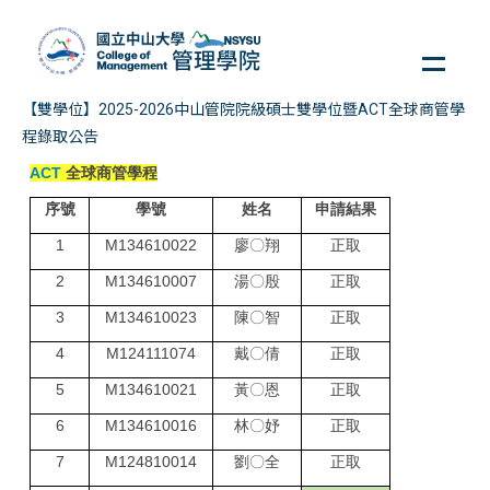
跳
到
主
要
【雙學位】2025-2026中山管院院級碩士雙學位暨ACT全球商管學
內
程錄取公告
容
區
ACT
全球商管學程
序號
學號
姓名
申請結果
1
M134610022
廖〇翔
正取
2
M134610007
湯〇殷
正取
3
M134610023
陳〇智
正取
4
M124111074
戴〇倩
正取
5
M134610021
黃〇恩
正取
6
M134610016
林〇妤
正取
7
M124810014
劉〇全
正取