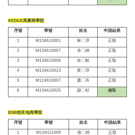
KEDGE
馬賽商學院
序號
學號
姓名
申請結果
1
M134610001
林〇淳
正取
2
M134610057
卓〇緯
正取
3
M134610006
余〇航
正取
4
M134610013
黃〇淳
正取
5
M124610007
蕭〇卉
正取
6
M134610025
謝〇杉
備取
BSB
勃艮地商學院
序號
學號
姓名
申請結果
1
M134111009
張〇婷
正取