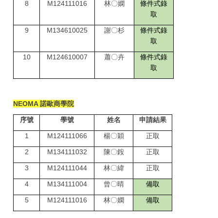
8
M124111016
林〇嫻
條件式錄
取
9
M134610025
謝〇杉
條件式錄
取
10
M124610007
蕭〇卉
條件式錄
取
NEOMA
諾歐商學院
序號
學號
姓名
申請結果
1
M124111066
楊〇穎
正取
2
M134111032
陳〇銨
正取
3
M124111044
林〇緯
正取
4
M134111004
曾〇晴
備取
5
M124111016
林〇嫻
備取