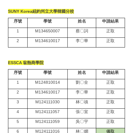
SUNY Korea
紐約州立大學韓國分校
序號
學號
姓名
申請結果
1
M134650007
蔡〇詞
正取
2
M134610017
李〇華
正取
ESSCA
翁熱商學院
序號
學號
姓名
申請結果
1
M124810014
劉〇全
正取
2
M134610017
李〇華
正取
3
M124111030
林〇禛
正取
4
M124111057
張〇宣
正取
5
M124111059
吳〇宇
正取
6
M124111016
林〇嫻
備取