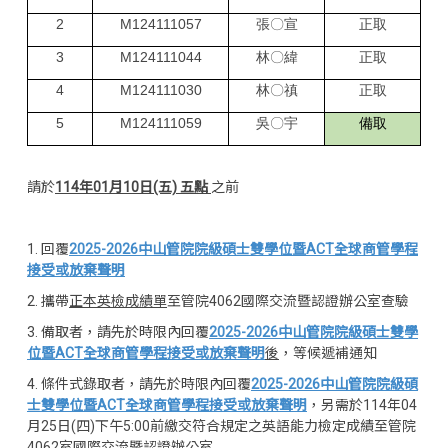
2
M124111057
張〇宣
正取
3
M124111044
林〇緯
正取
4
M124111030
林〇禛
正取
5
M124111059
吳〇宇
備取
請於
114
年01月10日(五) 五點
之前
1. 回覆
2025-2026
中山管院
院級碩士
雙學位暨ACT全球商管學程
接受或放棄聲明
2. 攜帶
正本英檢成績單
至管院4062國際交流暨認證辦公室查驗
3. 備取者，請先於時限內回覆
2025-2026
中山管院
院級碩士
雙學
位暨ACT全球商管學程接受或放棄聲明
後
，等候遞補通知
4. 條件式錄取者，請先於時限內回覆
2025-2026
中山管院
院級碩
士
雙學位暨ACT全球商管學程接受或放棄聲明
，另需於114年04
月25日(四)下午5:00前繳交符合規定之英語能力檢定成績至管院
4062室國際交流暨認證辦公室