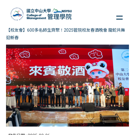
跳
到
主
要
【校友會】600多名師生齊聚！2025管院校友春酒晚會 龍蛇共舞
內
迎新春
容
區