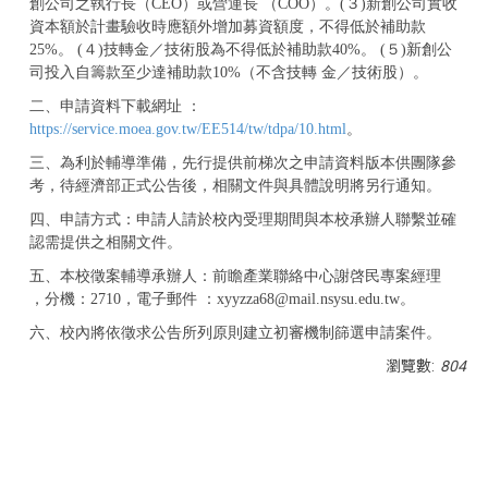
創公司之執行長（CEO）或營運長 （COO）。(３)新創公司實收
資本額於計畫驗收時應額外增加募資額度，不得低於補助款
25%。 (４)技轉金／技術股為不得低於補助款40%。 (５)新創公
司投入自籌款至少達補助款10%（不含技轉 金／技術股）。
二、申請資料下載網址 ：
https://service.moea.gov.tw/EE514/tw/tdpa/10.html
。
三、為利於輔導準備，先行提供前梯次之申請資料版本供團隊參
考，待經濟部正式公告後，相關文件與具體說明將另行通知。
四、申請方式：申請人請於校內受理期間與本校承辦人聯繫並確
認需提供之相關文件。
五、本校徵案輔導承辦人：前瞻產業聯絡中心謝啓民專案經理
，分機：2710，電子郵件 ：xyyzza68@mail.nsysu.edu.tw。
六、校內將依徵求公告所列原則建立初審機制篩選申請案件。
瀏覽數:
804
<div class="embodvideo" style="text-align: center;">
<iframe allow="accelerometer; autoplay; clipboard-write;
encrypted-media; gyroscope; picture-in-picture; web-
share" allowfullscreen="" frameborder="0" height="315"