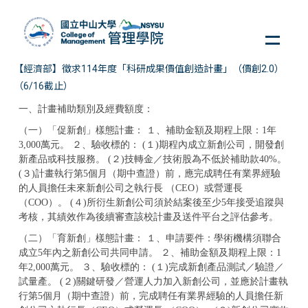
跳
到
主
要
【經濟部】徵求114年度「科研成果價值創造計畫」（價創2.0）
內
（6/16截止）
容
區
一、計畫補助類別及經費額度：
（一）「促新創」樣態計畫： １、補助金額及期程上限：1年
3,000萬元。 ２、驗收標的： (１)期程內成立新創公司，開發創
新產品或科技服務。 (２)技轉金／技術股為不低於補助款40%。
(３)計畫執行第5個月（期中查證）前，應完成聘任有業界經驗
的人員擔任未來新創公司之執行長 （CEO）或營運長
（COO）。 (４)所衍生新創公司須於結案後至少5年接受追蹤與
考核，其績效作為後續審查該校計畫及送件平台之評估參考。
（二）「育新創」樣態計畫： １、申請要件：學術機構須聯合
成立5年內之新創公司共同申請。 ２、補助金額及期程上限：1
年2,000萬元。 ３、驗收標的： (１)完成新創產品測試／驗證／
試量產。 (２)關鍵研發／營運人力加入新創公司，並應於計畫執
行第5個月（期中查證）前，完成聘任有業界經驗的人員擔任新