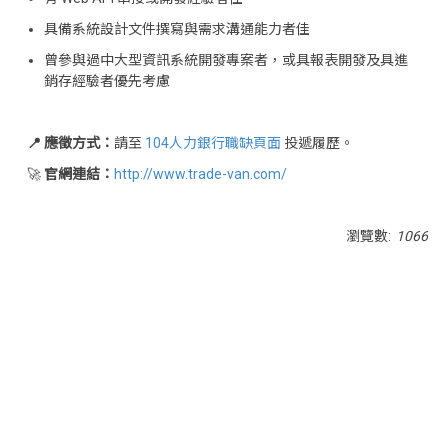
具備系統設計文件撰寫與需求溝通能力者佳
曾參與過中大型資訊系統開發專案者，或具報表開發及具進
銷存經驗者優先考慮
📍 應徵方式：
請至
104人力銀行職缺頁面
投遞履歷。
🚀
官網連結：
http://www.trade-van.com/
瀏覽數:
1066
<div class="embodvideo" style="text-align: center;">
<iframe allow="accelerometer; autoplay; clipboard-write;
encrypted-media; gyroscope; picture-in-picture; web-
share" allowfullscreen="" frameborder="0" height="315"
referrerpolicy="strict-origin-when-cross-origin"
src="https://www.youtube.com/embed/RBfQ53QUjPE?
si=3QJDf-LU6H2-uRLO" title="YouTube video player"
width="560"></iframe></div>