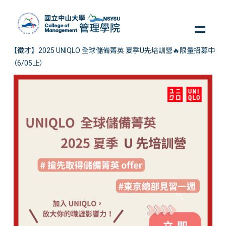
跳
到
主
要
【徵才】2025 UNIQLO 全球儲備菁英 夏季U先培訓營🔥限量招募中
內
（6/05止）
容
區