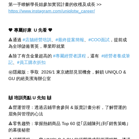
第一手瞭解學長姐參加實習計畫的收穫及成長 >>
https://www.instagram.com/uniqlotw_career/
💖 專屬好康 U 先看 💖
🔺通過
#店舖經營培訓
、
#最終提案簡報
、
#COO面試
，提前成
為全球儲備菁英，畢業即就業
🔺除了有含金量超高的
#專屬經營者課程
，還有
#經營者養成筆
記
、
#員工購衣折扣
㊙️隱藏版：爭取 2026/1 東京總部見習機會，解鎖 UNIQLO &
GU 的絕美濱海辦公室
🙌 培訓亮點 U 先知 🙌
🔺營運管理：透過店鋪早會參與 & 販賣計畫分析，了解營運的
眉角與管理的心法
🔺零售趨勢：掌握熱銷商品 Top 60 從｢店鋪陳列｣到｢銷售策略｣
的幕後秘密