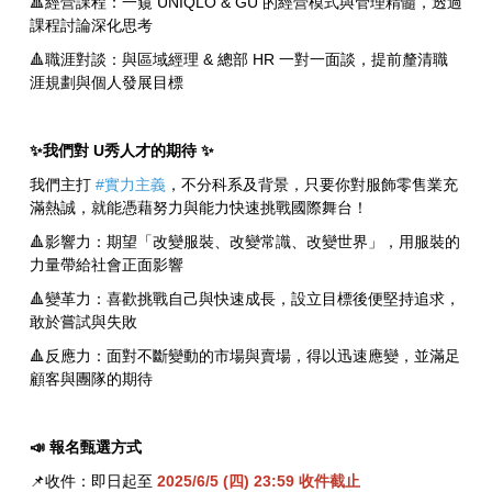
🔺經營課程：一窺 UNIQLO & GU 的經營模式與管理精髓，透過
課程討論深化思考
🔺職涯對談：與區域經理 & 總部 HR 一對一面談，提前釐清職
涯規劃與個人發展目標
✨我們對 U秀人才的期待 ✨
我們主打
#實力主義
，不分科系及背景，只要你對服飾零售業充
滿熱誠，就能憑藉努力與能力快速挑戰國際舞台！
🔺影響力：期望「改變服裝、改變常識、改變世界」，用服裝的
力量帶給社會正面影響
🔺變革力：喜歡挑戰自己與快速成長，設立目標後便堅持追求，
敢於嘗試與失敗
🔺反應力：面對不斷變動的市場與賣場，得以迅速應變，並滿足
顧客與團隊的期待
📣 報名甄選方式
📌收件：即日起至
2025/6/5 (四) 23:59 收件截止