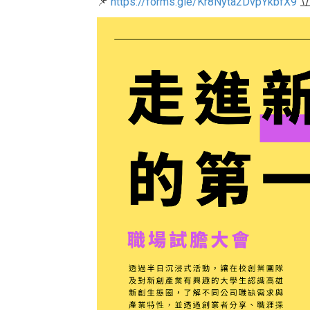
📌
https://forms.gle/Kr8Nyta2DvpYkbfX9
立