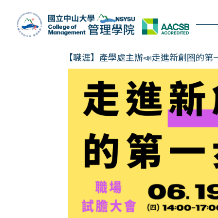
跳
到
主
要
內
【職涯】產學處主辦📣走進新創圈的第一
容
區