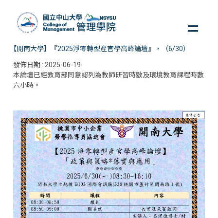
跳
到
主
要
【開南大學】『2025淨零轉型產官學高峰論壇』，（6/30）
內
發佈日期 :
2025-06-19
容
本論壇已經教育部同意認列為教師研習時數及環境教育課程時數
區
六小時。