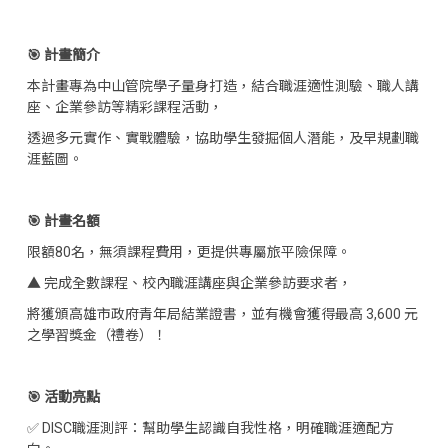
🎯 計畫簡介
本計畫專為中山管院學子量身打造，結合職涯適性測驗、職人講
座、企業參訪等精彩課程活動，
透過多元實作、實戰體驗，協助學生發掘個人潛能，及早規劃職
涯藍圖。
🎯 計畫名額
限額80名，無須課程費用，更提供專屬旅平險保障。
▲ 完成全數課程、校內職涯講座與企業參訪要求者，
將獲頒高雄市政府青年局結業證書，並有機會獲得最高 3,600 元
之學習獎金（禮卷）！
🎯 活動亮點
✅ DISC職涯測評：幫助學生認識自我性格，明確職涯適配方