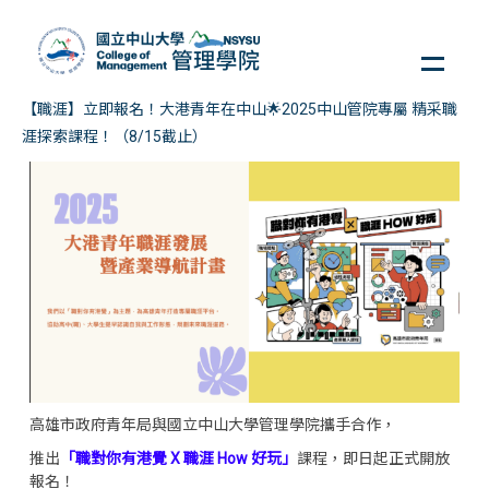
跳
到
主
要
【職涯】立即報名！大港青年在中山🌟2025中山管院專屬 精采職
內
涯探索課程！（8/15截止）
容
區
高雄市政府青年局與國立中山大學管理學院攜手合作，
推出
「職對你有港覺 X 職涯 How 好玩」
課程，即日起正式開放
報名！