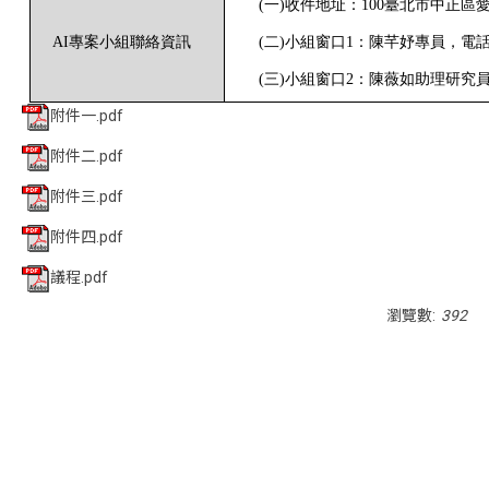
(
一
)
收件地址：
100
臺北市中正區
AI
專案小組聯絡資訊
(
二
)
小組窗口
1
：陳芊妤專員，電
(
三
)
小組窗口
2
：陳薇如助理研究
附件一.pdf
附件二.pdf
附件三.pdf
附件四.pdf
議程.pdf
瀏覽數:
392
<div class="embodvideo" style="text-align: center;">
<iframe allow="accelerometer; autoplay; clipboard-write;
encrypted-media; gyroscope; picture-in-picture; web-
share" allowfullscreen="" frameborder="0" height="315"
referrerpolicy="strict-origin-when-cross-origin"
src="https://www.youtube.com/embed/RBfQ53QUjPE?