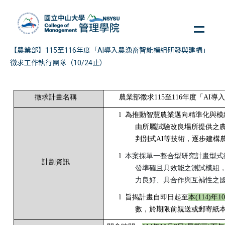
跳
到
主
要
【農業部】115至116年度「AI導入農漁畜智能模組研發與建構」
內
徵求工作執行團隊（10/24止）
容
區
徵求計畫名稱
農業部徵求
115
至
116
年度「
AI
導入
l
為推動智慧農業邁向精準化與模
由所屬試驗改良場所提供之
判別式
AI
等技術，逐步建構
l
本案採單一整合型研究計畫型式
計劃資訊
發準確且具效能之測試模組
力良好、具合作與互補性之
l
旨揭計畫自即日起至
本
(114)
年
10
數，於期限前親送或郵寄紙