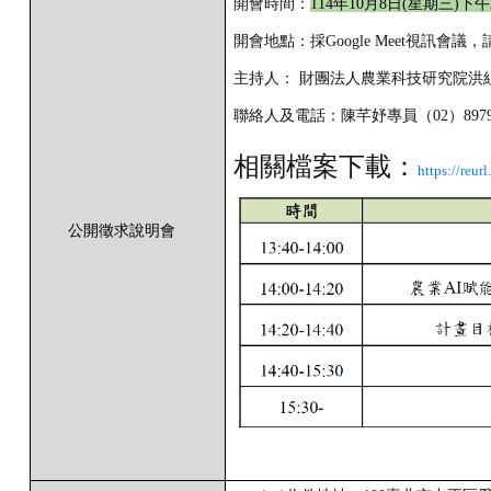
開會時間：
114
年
10
月
8
日
(
星期三
)
下午
開會地點：採
Google Meet
視訊會議，
主持人：
財團法人農業科技研究院洪
聯絡人及電話：陳芊妤專員（
02
）
897
相關檔案下載：
https://reu
公開徵求說明會