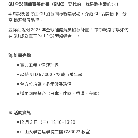
GU 全球儲備菁英計畫（GMC）
要找的，就是敢挑戰的你！
本場說明會將由 GU 招募團隊親臨現場，介紹 GU 品牌精神、分
享 職涯發展路徑，
並詳細說明 2026 年全球儲備菁英招募計畫 ！帶你親身了解如何
在 GU 成為真正的「全球型領導者」。
－
🚀 計畫亮點
◾ 實力主義 × 快速升遷
◾ 起薪 NTD 67,000，挑戰百萬年薪
◾ 全方位培訓 × 多元發展路徑
◾ 邁向國際舞台（日本、中國、香港、美國）
－
📅 活動資訊
◾12 月 3 日（三）12:10–13:30
◾ 中山大學管理學院三樓 CM3022 教室