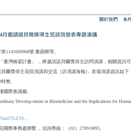
關於我們
系
5年4月邀請諾貝爾獎得主蒞該院發表專題演講
1141600968號 書函辦理。
「臺灣橋梁計畫」 ，將邀請諾貝爾獎得主訪問演講，相關資訊可
0位諾貝爾獎得主蒞院演講與交流（詳演講海報)，首場演講資訊如下
2時整。
樓國際會議廳。
ordinary Develop-ments in Biomedicine and the Implica
X7iou57GZT6
。
事務處聯繫 ，洽詢專線：（02）2789-9895。