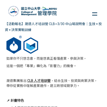
跳
到
主
要
【活動報名】晟德人才培訓營 CLB⭐3/30 中山場說明會｜生技 × 投
內
資 × 決策實戰訓練
容
區
如果你不只想念書，而是想真正看懂產業、參與決策，
這是一個把「專業」轉化為「影響力」的機會。
晟德集團推出
CLB 人才培訓營
，結合生技、投資與商業決策，
帶你從實務中理解產業運作，建立跨領域競爭力。
📌 計畫特色