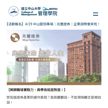
跳
到
主
要
【活動報名】4/29 中山管院專場｜兆豐證券｜企業說明會來啦！
內
容
區
【解鎖職場實戰力，與學長姐面對面！】
想知道證券產業的運作真相？與其聽聽說，不如現場聽主管親自
說！