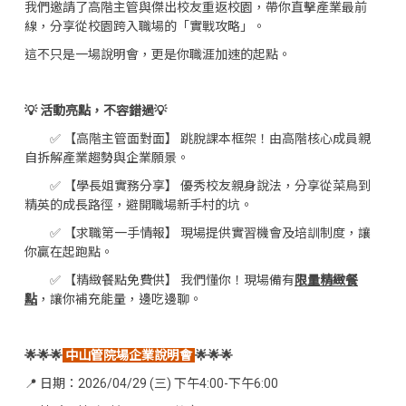
我們邀請了高階主管與傑出校友重返校園，帶你直擊產業最前
線，分享從校園跨入職場的「實戰攻略」。
這不只是一場說明會，更是你職涯加速的起點。
💡 活動亮點，不容錯過💡
✅ 【高階主管面對面】 跳脫課本框架！由高階核心成員親
自拆解產業趨勢與企業願景。
✅ 【學長姐實務分享】 優秀校友親身說法，分享從菜鳥到
精英的成長路徑，避開職場新手村的坑。
✅ 【求職第一手情報】 現場提供實習機會及培訓制度，讓
你贏在起跑點。
✅ 【精緻餐點免費供】 我們懂你！現場備有
限量精緻餐
點
，讓你補充能量，邊吃邊聊。
🌟🌟🌟
中山管院場企業說明會
🌟🌟🌟
📍 日期：2026/04/29 (三) 下午4:00-下午6:00