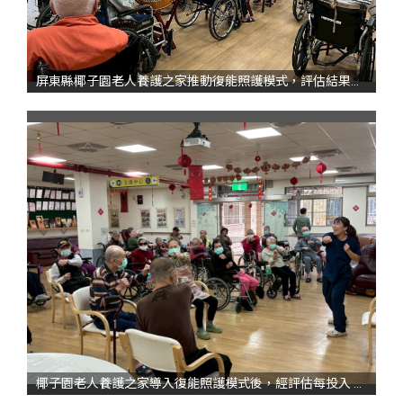
屏東縣椰子園老人養護之家推動復能照護模式，評估結果顯示每投入 1 元資源，可產生 4.57 元社會價值，展現長照服務提升長者生活功能與自立能力的實質成效。圖為椰子園活動照片
椰子園老人養護之家導入復能照護模式後，經評估每投入 1 元資源可創造 4.57 元社會價值，凸顯長照服務從照顧走向重建的社會效益。圖為椰子園復能運動