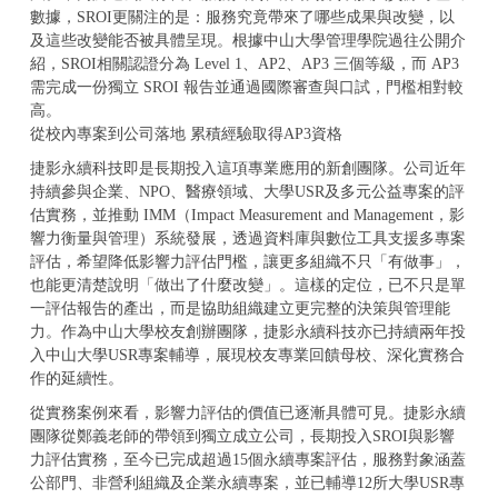
數據，SROI更關注的是：服務究竟帶來了哪些成果與改變，以
及這些改變能否被具體呈現。根據中山大學管理學院過往公開介
紹，SROI相關認證分為 Level 1、AP2、AP3 三個等級，而 AP3
需完成一份獨立 SROI 報告並通過國際審查與口試，門檻相對較
高。
從校內專案到公司落地 累積經驗取得AP3資格
捷影永續科技即是長期投入這項專業應用的新創團隊。公司近年
持續參與企業、NPO、醫療領域、大學USR及多元公益專案的評
估實務，並推動 IMM（Impact Measurement and Management，影
響力衡量與管理）系統發展，透過資料庫與數位工具支援多專案
評估，希望降低影響力評估門檻，讓更多組織不只「有做事」，
也能更清楚說明「做出了什麼改變」。這樣的定位，已不只是單
一評估報告的產出，而是協助組織建立更完整的決策與管理能
力。作為中山大學校友創辦團隊，捷影永續科技亦已持續兩年投
入中山大學USR專案輔導，展現校友專業回饋母校、深化實務合
作的延續性。
從實務案例來看，影響力評估的價值已逐漸具體可見。捷影永續
團隊從鄭義老師的帶領到獨立成立公司，長期投入SROI與影響
力評估實務，至今已完成超過15個永續專案評估，服務對象涵蓋
公部門、非營利組織及企業永續專案，並已輔導12所大學USR專