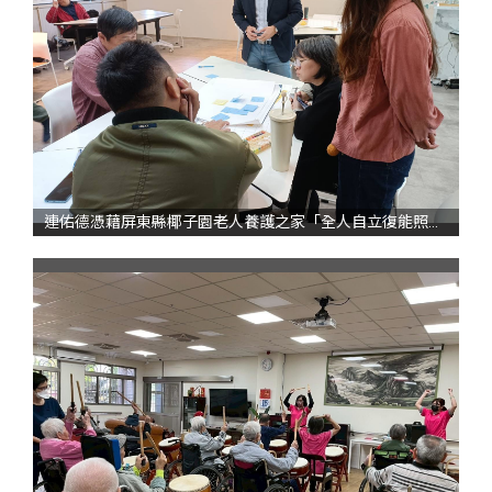
連佑德憑藉屏東縣椰子園老人養護之家「全人自立復能照護模式」之影響力評估成果，取得 AP3 高階執業師資格，展現台灣在 SROI 專業實務上的能量。圖為連佑德顧問到學校輔導