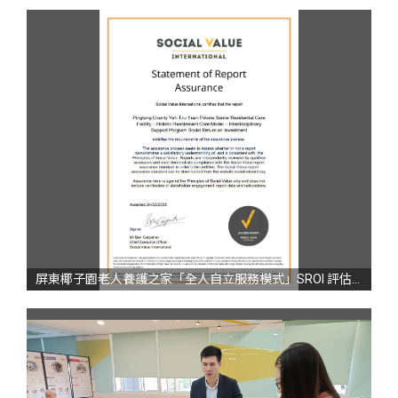
屏東椰子園老人養護之家「全人自立服務模式」SROI 評估報告認證