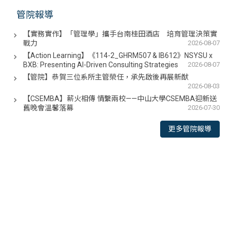
管院報導
【實務實作】「管理學」攜手台南桂田酒店 培育管理決策實
戰力
2026-08-07
【Action Learning】《114-2_GHRM507 & IB612》NSYSU x
BXB: Presenting AI-Driven Consulting Strategies
2026-08-07
【管院】恭賀三位系所主管榮任，承先啟後再展新猷
2026-08-03
【CSEMBA】薪火相傳 情繫兩校——中山大學CSEMBA迎新送
舊晚會溫馨落幕
2026-07-30
更多管院報導
<div class="embodvideo" style="text-align: center;">
<iframe allow="accelerometer; autoplay; clipboard-write;
encrypted-media; gyroscope; picture-in-picture; web-
share" allowfullscreen="" frameborder="0" height="315"
referrerpolicy="strict-origin-when-cross-origin"
src="https://www.youtube.com/embed/RBfQ53QUjPE?
si=3QJDf-LU6H2-uRLO" title="YouTube video player"