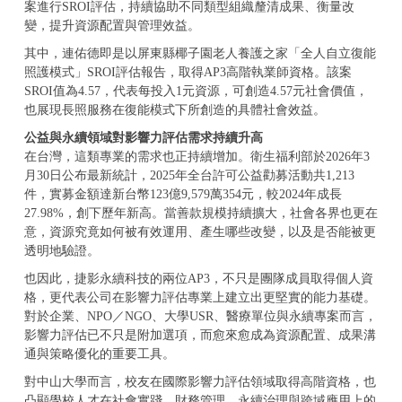
案進行SROI評估，持續協助不同類型組織釐清成果、衡量改
變，提升資源配置與管理效益。
其中，連佑德即是以屏東縣椰子園老人養護之家「全人自立復能
照護模式」SROI評估報告，取得AP3高階執業師資格。該案
SROI值為4.57，代表每投入1元資源，可創造4.57元社會價值，
也展現長照服務在復能模式下所創造的具體社會效益。
公益與永續領域對影響力評估需求持續升高
在台灣，這類專業的需求也正持續增加。衛生福利部於2026年3
月30日公布最新統計，2025年全台許可公益勸募活動共1,213
件，實募金額達新台幣123億9,579萬354元，較2024年成長
27.98%，創下歷年新高。當善款規模持續擴大，社會各界也更在
意，資源究竟如何被有效運用、產生哪些改變，以及是否能被更
透明地驗證。
也因此，捷影永續科技的兩位AP3，不只是團隊成員取得個人資
格，更代表公司在影響力評估專業上建立出更堅實的能力基礎。
對於企業、NPO／NGO、大學USR、醫療單位與永續專案而言，
影響力評估已不只是附加選項，而愈來愈成為資源配置、成果溝
通與策略優化的重要工具。
對中山大學而言，校友在國際影響力評估領域取得高階資格，也
凸顯學校人才在社會實踐、財務管理、永續治理與跨域應用上的