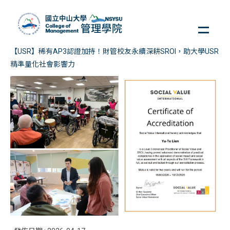
跳
到
主
要
【USR】稀有AP3認證加持！財管校友永續深耕SROI，助大學USR
內
精準量化社會影響力
容
區