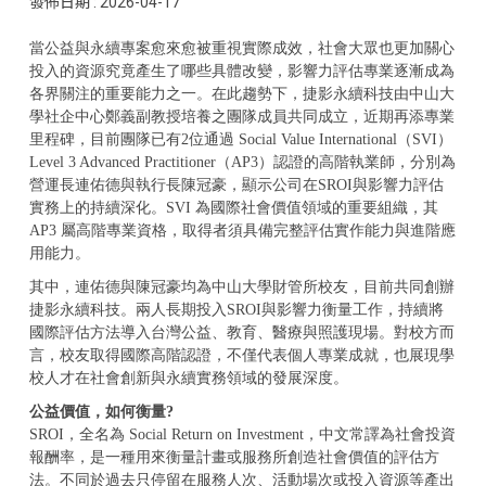
發佈日期 :
2026-04-17
當公益與永續專案愈來愈被重視實際成效，社會大眾也更加關心
投入的資源究竟產生了哪些具體改變，影響力評估專業逐漸成為
各界關注的重要能力之一。在此趨勢下，捷影永續科技由中山大
學社企中心鄭義副教授培養之團隊成員共同成立，近期再添專業
里程碑，目前團隊已有2位通過 Social Value International（SVI）
Level 3 Advanced Practitioner（AP3）認證的高階執業師，分別為
營運長連佑德與執行長陳冠豪，顯示公司在SROI與影響力評估
實務上的持續深化。SVI 為國際社會價值領域的重要組織，其
AP3 屬高階專業資格，取得者須具備完整評估實作能力與進階應
用能力。
其中，連佑德與陳冠豪均為中山大學財管所校友，目前共同創辦
捷影永續科技。兩人長期投入SROI與影響力衡量工作，持續將
國際評估方法導入台灣公益、教育、醫療與照護現場。對校方而
言，校友取得國際高階認證，不僅代表個人專業成就，也展現學
校人才在社會創新與永續實務領域的發展深度。
公益價值，如何衡量?
SROI，全名為 Social Return on Investment，中文常譯為社會投資
報酬率，是一種用來衡量計畫或服務所創造社會價值的評估方
法。不同於過去只停留在服務人次、活動場次或投入資源等產出