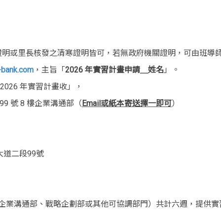
證明或里長核發之清寒證明皆可，若無政府機關證明，可由班導
bank.com
，主旨「
2026 年實習計畫申請＿姓名
」。
026 年實習計畫收」，
9 號 8 樓企業溝通部（
Email或紙本寄送擇一即可
）
大道二段99號
企業溝通部、戰略企劃部或其他可協調部門）共計六週，提供實