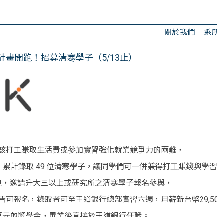
關於我們
系
計畫開跑！招募清寒學子（5/13止）
該打工賺取生活費或參加實習強化就業競爭力的兩難，
，累計錄取 49 位清寒學子，讓同學們可一併兼得打工賺錢與學
開跑，邀請升大三以上或研究所之清寒學子報名參與，
可報名，錄取者可至王道銀行總部實習六週，月薪新台幣29,50
萬元的獎學金，畢業後直接於王道銀行任職。