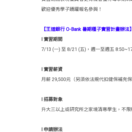
歡迎優秀學子踴躍報名參與！
【王道銀行 O-Bank 暑期種子實習計畫辦法
l 實習期間
7/13 (一) 至 8/21 (五)，週一至週五 8:50~17
l 實習薪資
月薪 29,500元（另須依法規代扣健保補
l 招募對象
升大三以上或研究所之家境清寒學生，不限
l 申請辦法