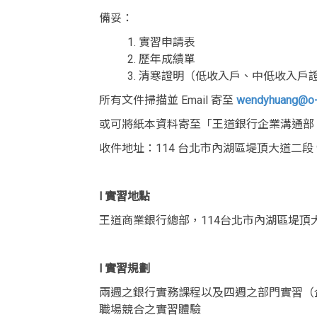
備妥：
實習申請表
歷年成績單
清寒證明（低收入戶、中低收入戶
所有文件掃描並 Email 寄至
wendyhuang@o-
或可將紙本資料寄至「王道銀行企業溝通部 2
收件地址：114 台北市內湖區堤頂大道二段 9
l 實習地點
王道商業銀行總部，114台北市內湖區堤頂
l 實習規劃
兩週之銀行實務課程以及四週之部門實習（
職場競合之實習體驗