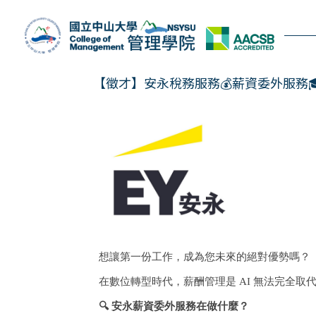
跳
到
主
要
內
【徵才】安永稅務服務💰薪資委外服務
容
區
想讓第一份工作，
成為您未來的絕對優勢嗎？
在數位轉型時代，薪酬管理是 AI 無法完全取
🔍
安永薪資委外服務在做什麼？