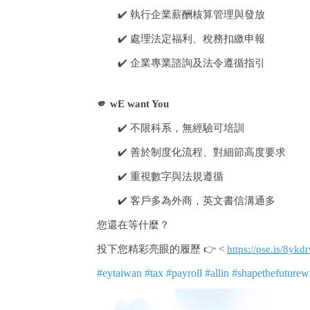
✔️
執行企業薪酬核算管理與發放
✔️
處理法定福利、稅務扣繳申報
✔️
企業專業諮詢及法令遵循指引
🫵
wE want You
✔️
不限科系，無經驗可培訓
✔️
善於制度化流程、對細節高度要求
✔️
重視數字與法規遵循
✔️
客戶多為外商，英文書信溝通多
您
還在等什麼？
投下您精彩亮眼的履歷
👉
<
https://pse.is/8ykd
#eytaiwan #tax #payroll #allin #shapethefuturew