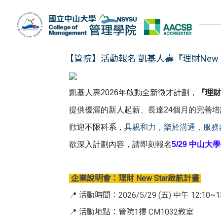
跳
到
主
要
內
【管院】活動報名 凱基人壽『理財New St
容
區
凱基人壽2026年啟動全新徵才計劃，
『理財 
提供優渥的新人起薪、長達24個月的完善培
歡迎不限科系，
具親和力，樂於溝通，服務
欲深入計劃內容，請即刻報名
5/29 中山
企業說明會：理財 New Star啟航計畫
📍 活動時間：2026/5/29 (五) 中午 12:10~13
📍 活動地點：管院1樓 CM1032教室