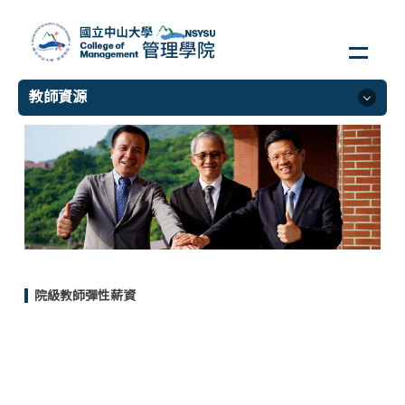
跳
到
主
要
教師資源
內
容
區
教師資源
外賓邀訪協助
教師獎補助
國際交流經費申請
個案申請
院級教師彈性薪資
教師手冊
<div class="embodvideo" style="text-align: center;">
<iframe allow="accelerometer; autoplay; clipboard-write;
encrypted-media; gyroscope; picture-in-picture; web-