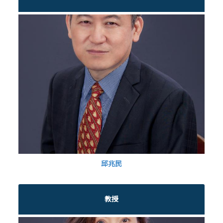
邱兆民
教授