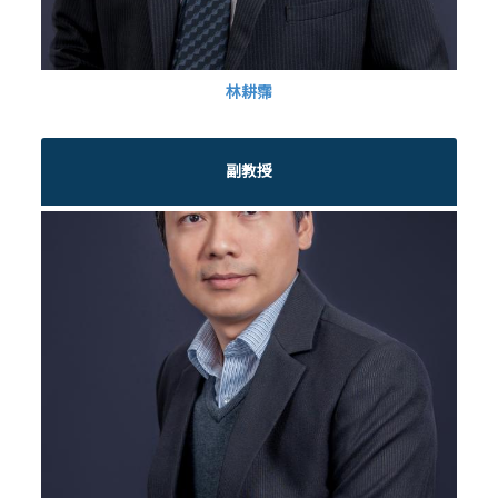
林耕霈
副教授