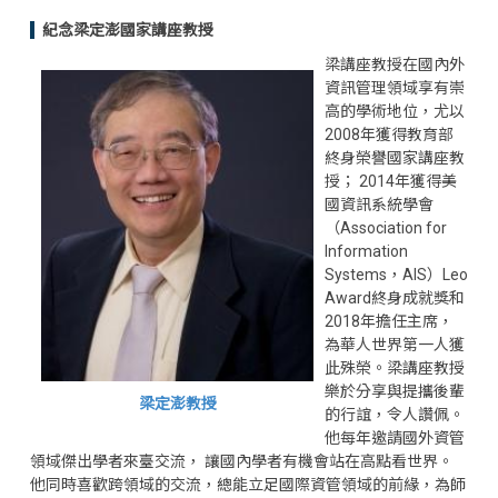
紀念梁定澎國家講座教授
梁講座教授在國內外
資訊管理領域享有崇
高的學術地位，尤以
2008年獲得教育部
終身榮譽國家講座教
授； 2014年獲得美
國資訊系統學會
（Association for
Information
Systems，AIS）Leo
Award終身成就獎和
2018年擔任主席，
為華人世界第一人獲
此殊榮。梁講座教授
樂於分享與提攜後輩
梁定澎教授
的行誼，令人讚佩。
他每年邀請國外資管
領域傑出學者來臺交流， 讓國內學者有機會站在高點看世界。
他同時喜歡跨領域的交流，總能立足國際資管領域的前緣，為師