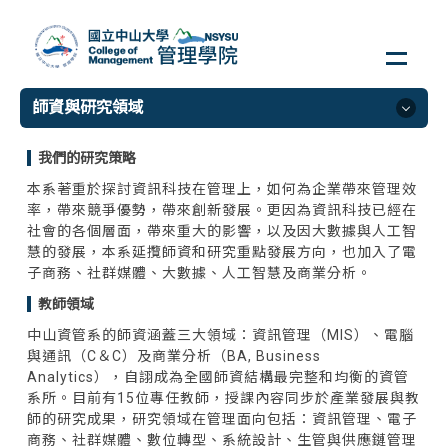
跳
到
主
要
師資與研究領域
內
容
區
我們的研究策略
師資與研究領域
本系著重於探討資訊科技在管理上，如何為企業帶來管理效
企業管理學系
率，帶來競爭優勢，帶來創新發展。更因為資訊科技已經在
社會的各個層面，帶來重大的影響，以及因大數據與人工智
資訊管理學系
慧的發展，本系延攬師資和研究重點發展方向，也加入了電
財務管理學系
子商務、社群媒體、大數據、人工智慧及商業分析。
公共事務管理研究所
教師領域
人力資源管理研究所
中山資管系的師資涵蓋三大領域：資訊管理（MIS）、電腦
與通訊（C＆C）及商業分析（BA, Business
行銷傳播管理研究所
Analytics），自詡成為全國師資結構最完整和均衡的資管
全英語研究所/學士班
系所。目前有15位專任教師，授課內容同步於產業發展與教
師的研究成果，研究領域在管理面向包括：資訊管理、電子
商務、社群媒體、數位轉型、系統設計、生管與供應鏈管理