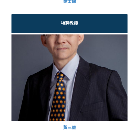
徐士傑
特聘教授
黃三益