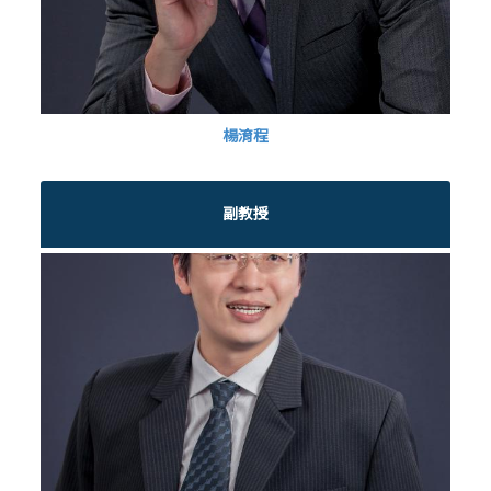
楊淯程
副教授