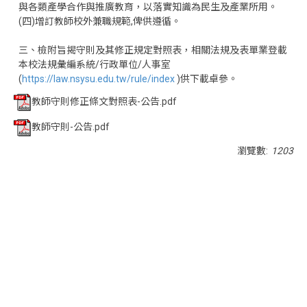
與各類產學合作與推廣教育，以落實知識為民生及產業所用。
(四)增訂教師校外兼職規範,俾供遵循。
三、檢附旨揭守則及其修正規定對照表，相關法規及表單業登載
本校法規彙編系統/行政單位/人事室
(
https://law.nsysu.edu.tw/rule/index
)供下載卓參。
教師守則修正條文對照表-公告.pdf
教師守則-公告.pdf
瀏覽數:
1203
<div class="embodvideo" style="text-align: center;">
<iframe allow="accelerometer; autoplay; clipboard-write;
encrypted-media; gyroscope; picture-in-picture; web-
share" allowfullscreen="" frameborder="0" height="315"
referrerpolicy="strict-origin-when-cross-origin"
src="https://www.youtube.com/embed/RBfQ53QUjPE?
si=3QJDf-LU6H2-uRLO" title="YouTube video player"
width="560"></iframe></div>