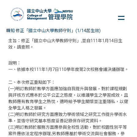
跳
到
主
要
轉知 修正「國立中山大學教師守則」(1/14起生效)
內
主旨：修正「國立中山大學教師守則」,並自111年1月14日生
容
效，請查照。
區
說明：
一、依據本校111年1月7日110學年度第2次校務會議決議辦理。
二、本次修正重點如下：
(一)明訂教師於教學方面應加強自我提升與發展，對於課程規劃
與評核方式應本於公平公正之態度，以維護學生之學習成效，且
教師應有教育學生之熱忱，適時給予學生關懷並注重隱私，以健
全學生人格之發展。
(二)明訂教師於研究方面應致力學術領域之研究工作提升學術水
準，並恪守研究基本態度妥善記錄保存研究資料。
(三)明訂教師於服務方面應參與全校性活動，對於校園性別平等
案件應依法定程序辦理;另教師應基於學術交流與社會服務，參