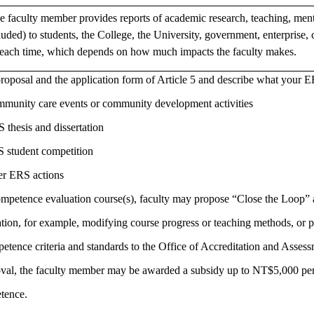
e faculty member provides reports of academic research, teaching, men
uded) to students, the College, the University, government, enterprise
ach time, which depends on how much impacts the faculty makes.
roposal and the application form of Article 5 and describe what your E
mmunity care events or community development activities
 thesis and dissertation
S student competition
er ERS actions
mpetence evaluation course(s), faculty may propose “Close the Loop” a
ation, for example, modifying course progress or teaching methods, or 
etence criteria and standards to the Office of Accreditation and Assessm
val, the faculty member may be awarded a subsidy up to NT$5,000 per
tence.