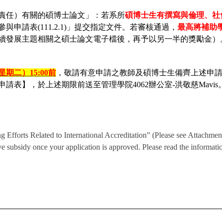
責任）
有關的碩博士論文」：若系所
碩博士生有撰寫與倫理、
社
申請表(111.2.1)」
提交指定文件。若審核通過，
最高將補助
續發展主題相關之碩士論文電子檔後，
再予以另一半的獎勵金）
星期
二
）
15:
00
前
，
敬請有意申請之教師及碩博士生備齊上述申
申請表】，於上述期限前送至管理學院
4062
辦公室-洪敬慈Mavis
 Efforts Related to International Accreditation” (Please see Attachmen
 subsidy once your application is approved. Please read the informatio