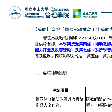
跳
到
主
要
內
【補助】管院「國際認證推動工作補助辦法
容
一、管院為鼓勵教師參與
AACSB
或
EQUIS
區
提供給老師。
本學期接受
第四條（補助教師
能力評量及改善獎勵）及第七條（
系所學習
導及服務」四項影響力報告；第五條、
第六
二、各項補助說明：
申請項目
第四條（補助教師具有實務
院教師配合本校
影響力之作為）
響），
經審核