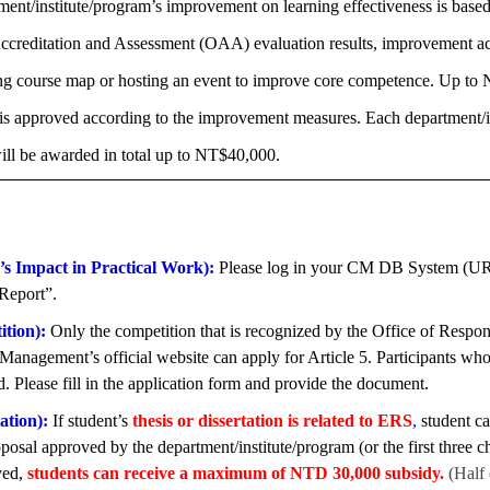
ent/institute/program’s improvement on learning effectiveness is based
Accreditation and Assessment (OAA) evaluation results, improvement ac
ng course map or hosting an event to improve core competence. Up to
 is approved according to the improvement measures. Each department/in
ill be awarded in total up to NT$40,000.
’s Impact in Practical Work):
Please log in your CM DB System (U
Report”.
ition):
Only the competition that is recognized by the Office of Respons
anagement’s official website can apply for Article 5. Participants who
. Please fill in the application form and provide the document.
tation):
If student’s
thesis or dissertation is related to ERS
,
student ca
posal approved by the department/institute/program (or the first three ch
ved,
students can receive a maximum of NTD 30,000 subsidy.
(Half 