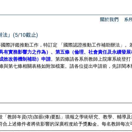
關於我們
系
」(5/10截止)
等國際評鑑推動工
作，特訂定
「國際認證推動工作補助辦法」。
具有實務影響力之作為）、第五條（倫理、
社會責任及永續發展
成效改善機制補助）申請
。
第四條請各系所教師上院庫系統登打
條與第七條相關表格如附加檔案。請各位提出申請前，
先詳閱本
「教師年資(功)加薪(俸)要點」
填報之學術研究、教學、輔導及
符合上述條件者將依影響的深廣程度給予獎勵金。
每名教師每次