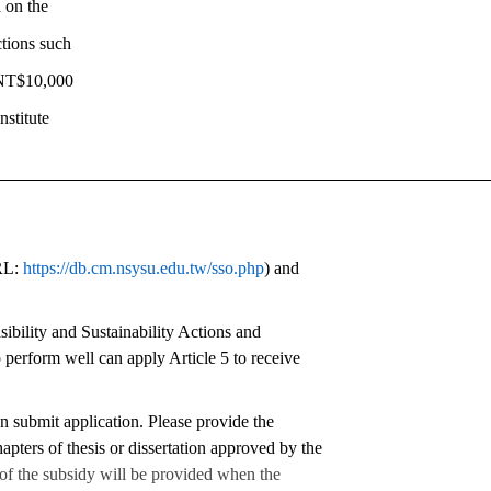
 on the
tions such
 NT$10,000
stitute
RL:
https://db.cm.nsysu.edu.tw/
sso.php
) and
ibility and Sustainability Actions and
 perform well can apply Article 5 to receive
n submit application. Please provide the
apters of thesis or dissertation approved by the
of the subsidy will be provided when the