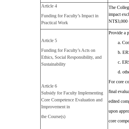
Article 4
The Colleg
impact excl
Funding for Faculty’s Impact in
NT$3,000 e
Practical Work
Provide a p
Article 5
a. Co
Funding for Faculty’s Acts on
b. ERS
Ethics, Social Responsibility, and
c. ER
Sustainability
d. oth
For core co
Article 6
final evalu
Subsidy for Faculty Implementing
Core Competence Evaluation and
edited comp
Improvement in
upon appro
the Course(s)
core compe