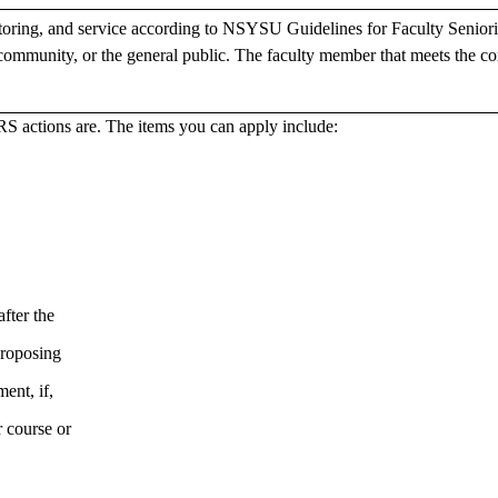
toring, and service according to NSYSU Guidelines for Faculty Seniori
, community, or the general public. The faculty member that meets the 
RS actions are. The items you can apply include:
fter the
proposing
ent, if,
 course or