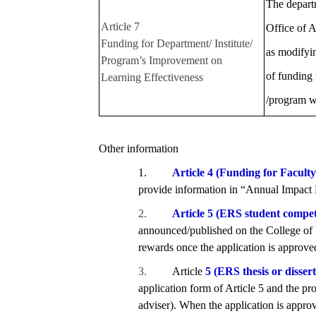
The departm
Article 7
Office of 
Funding for Department/ Institute/
as modifyi
Program’s Improvement on
of funding
Learning Effectiveness
/program w
Other information
1.
Article 4 (Funding for Faculty
provide information in “Annual Impact 
2.
Article 5 (ERS student compet
announced/published on the College of M
rewards once the application is approved
3.
Article
5 (ERS thesis or disser
application form of Article 5 and the pro
adviser). When the application is appro