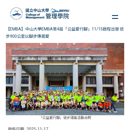
跳
到
主
要
【EMBA】中山大學EMBA第4屆「公益愛行腳」11/15啟程出發 徒
內
步900公里以腳步傳遞愛
容
區
「公益愛行腳」徒步環島活動合照
發佈日期 :
2025-11-17