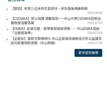
【管院】恭賀三位系所主管榮任，承先啟後再展新猷
2026-08-03
【CSEMBA】薪火相傳 情繫兩校——中山大學CSEMBA迎新送
舊晚會溫馨落幕
2026-07-30
【EMBA】走過戈壁，更學會經營與領導──中山EMBA首創
「戈壁管理學」
2026-07-28
【企管系】募款手勢學問大 中山企管張純端教授分析公益廣告
如何影響捐款意願（中山新聞）
2026-07-28
更多管院報導
<div class="embodvideo" style="text-align: center;">
<iframe allow="accelerometer; autoplay; clipboard-write;
encrypted-media; gyroscope; picture-in-picture; web-
share" allowfullscreen="" frameborder="0" height="315"
referrerpolicy="strict-origin-when-cross-origin"
src="https://www.youtube.com/embed/RBfQ53QUjPE?
si=3QJDf-LU6H2-uRLO" title="YouTube video player"
width="560"></iframe></div>