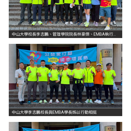
中山大學校長李志鵬、管理學院院長林豪傑、EMBA執行長蔡佳芬等校內師長、以及運發局長侯尊堯、創隊長陳鄭彥與歷屆隊長陳建志、吳尚謙亦到場全力支持
中山大學李志鵬校長與EMBA學長姊以行動相挺