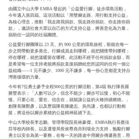
由國立中山大學 EMBA 發起的「公益愛行腳」徒步環島活動，
今年邁入第四屆。這項活動以「用雙腳走路、用行動支持公益」
為核心理念，推動「我走路我捐款、我走路你捐款、你走路你捐
款」，邀請社會大眾以自己的方式支持公益，將善意化為力量，
捐助任一認同的社福團體。
公益愛行腳團隊以 23 天、約 900 公里的環島旅程，盼能在每一
步之間帶動更多善念。行腳成員走到哪裡，就把關懷帶到哪裡；
停在哪裡，就把溫暖留在哪裡。此活動不經手任何捐款金額，而
是希望每一位支持者能將捐款直接捐贈給您所認同的任何一個公
益組織——1 元不嫌少、1000 元不嫌多，每一份心意都是支持台
灣善循環的力量。
今年有7位勇士參予全程900公里的行腳活動，第4屆 執行隊長羅
勝豐表示：「人數可以少，信念不能少；腳步可以慢，初心不能
慢。只要心在、愛在、信念在，就能讓公益的火種持續燃燒。」
創隊長陳鄭彥，以及歷屆隊長陳建志、吳尚謙，也都以行動相
挺，將這份以腳步累積的公益精神延續下去。
中山大學校長李志鵬、管理學院院長林豪傑、EMBA執行長蔡佳
芬等校內師長、以及運發局長侯尊堯亦到場全力支持，勉勵行腳
勇士以安全為第一要務，在每一天的路途中用腳步傳遞善意，用