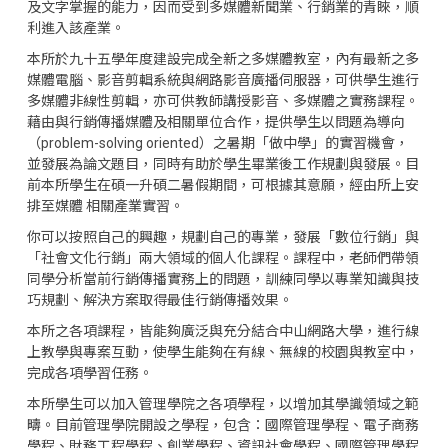
及文字掌握的能力，因而受到多媒體新聞業、行銷業的青睞，順
利進入該產業。
本所於九十五學年度建設完成全新之多媒體教室，內有最新之多
媒體電腦、影音剪輯系統與網路影音廣播伺服器，可供學生進行
多媒體非線性剪輯，亦可供教師講授影音、多媒體之實務課程。
藉由與行銷傳播媒體及相關單位合作，提供學生以問題為導向
（problem-solving oriented）之暑期「做中學」的實習機會，
並發展為論文題目，同時有助於學生畢業後工作規劃與發展。目
前本所學生在碩一升碩二暑假期間，可根據其意願，經由所上安
排至媒體 相關產業實習。
你可以按照自己的興趣，規劃自己的專業，發展「數位行銷」與
「社會文化行銷」兩大領域的個人化課程。課程中，老師們帶領
同學分析當前行銷傳播實務上的問題，訓練同學以專業知識與技
巧規劃、解決方案取得最佳行銷傳播效果。
本所之各項課程，皆能夠廣泛與充分結合中山網路大學，進行線
上教學與專案互動，使學生能夠在有線、無線的校園與教室中，
完成各項學習任務。
本所學生可以加入管理學院之各項學程，以增加其學識領域之範
疇。目前管理學院開設之學程，包含：國際管理學程、電子商務
學程、財務工程學程、創業學程、資訊社會學程、國際管理學程