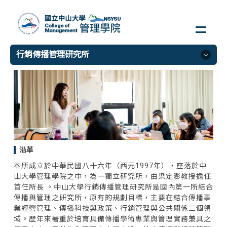
跳
到
主
要
行銷傳播管理研究所
內
容
區
行銷傳播管理研究所
簡介
碩士班
碩士在職專班
沿革
行銷傳播管理研究所網站連結
本所成立於中華民國八十六年（西元1997年），座落於中
山大學管理學院之中，為一獨立研究所，由梁定澎教授擔任
首任所長 。中山大學行銷傳播管理研究所是國內第一所結合
傳播與管理之研究所，原有的規劃目標，主要在結合傳播事
業經營管理、傳播科技與政策、行銷管理與公共關係三個領
域。歷年來著重於培育具備傳播學術專業與管理實務兼具之