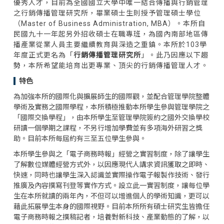
優秀人才，目前為全國國立大學中唯一結合傳播與行銷管理
之行銷傳播管理研究所，畢業碩士生則授予管理碩士學位
（Master of Business Administration, MBA）。本所自
民國九十一年起另外招收碩士在職專班，為國內南部地區傳
播產業從業人員主要繼續教育與深造之重鎮。本所於103學
年度正式更名為「
行銷傳播管理研究所
」。此乃因應以下趨
勢，本所希望能培育出更專業、頂尖的行銷傳播管理人才。
特色
為加強本所的國際化與擴展師生的國際觀，並配合管理學院整體
學術及實務之國際學程，本所積極推動本所學生參與管理學院之
「國際交換學程」，由本所學生至管理學院簽約之國外交換學校
研讀一個學期之課程，不另行增加學費並有多項海外研習之獎
助。目前本所每屆約有三至五位學生參與。
本所學生參與之「電子商務時報」經營之實習制度，除了讓學生
了解數位媒體經營方式外，以因應現代人講求資訊獲取之即時、
快速，同時也讓學生深入認識並實際操作電子報製作技術、發行
推廣及內容撰寫刊登等實作方式。設立此一實習制度，讓每位學
生在本所就讀的兩年內，不但可以增進個人的學術知識，更可以
藉此拓展學生本身的國際視野。目前本所所有碩士研究生皆擔任
電子商務時報之撰稿記者，培養對新科技、產業動態的了解，以