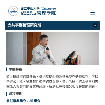
跳
到
主
要
公共事務管理研究所
內
容
區
公共事務管理研究所
簡介
碩士班
碩士在職專班
學制特色
博士班
碩士班課程跨域多元，透過基礎必修及多元學程選修課程，可以
公共事務管理研究所網站連結
學習公、私、第三部門如何跨域合作、協力治理，結合多方利害
關係人與部門的專業與經驗，解決社會複雜又相互聯繫的問題。
課程規劃
最低畢業學分：35 學分