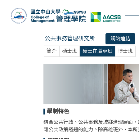
跳
到
主
要
內
公共事務管理研究所
網站連結
容
區
簡介
碩士班
碩士在職專班
博士班
學制特色
結合公共行政、公共事務及城鄉治理層面，
雜公共政策議題的能力。除高雄班外，本所