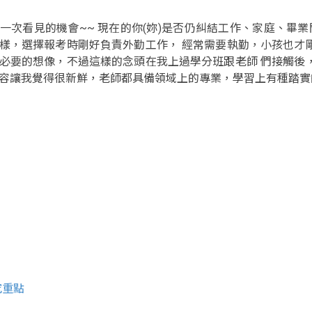
一次看見的機會~~ 現在的你(妳)是否仍糾結工作、家庭、畢
樣，選擇報考時剛好負責外勤工作， 經常需要執勤，小孩也才
必要的想像，不過這樣的念頭在我上過學分班跟老師 們接觸後
容讓我覺得很新鮮，老師都具備領域上的專業，學習上有種踏實
究重點