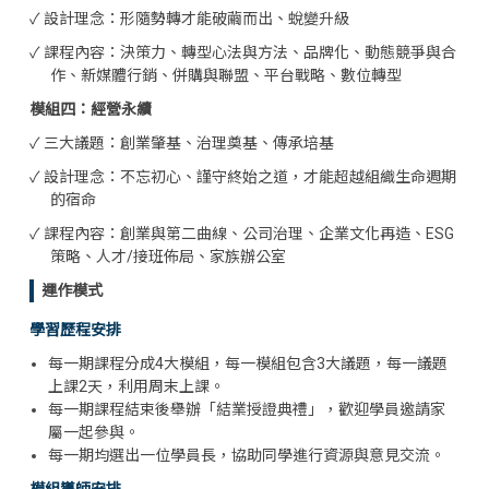
✓ 設計理念：形隨勢轉才能破繭而出、蛻變升級
✓ 課程內容：決策力、轉型心法與方法、品牌化、動態競爭與合
作、新媒體行銷、併購與聯盟、平台戰略、數位轉型
模組四：經營永續
✓ 三大議題：創業肇基、治理奠基、傳承培基
✓ 設計理念：不忘初心、謹守終始之道，才能超越組織生命週期
的宿命
✓ 課程內容：創業與第二曲線、公司治理、企業文化再造、ESG
策略、人才/接班佈局、家族辦公室
運作模式
學習歷程安排
每一期課程分成4大模組，每一模組包含3大議題，每一議題
上課2天，利用周末上課。
每一期課程結束後舉辦「結業授證典禮」，歡迎學員邀請家
屬一起參與。
每一期均選出一位學員長，協助同學進行資源與意見交流。
模組導師安排