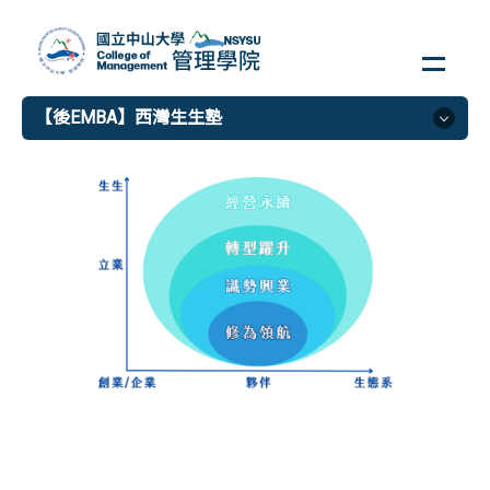
跳
到
主
要
【後EMBA】西灣生生塾
內
容
區
【後EMBA】西灣生生塾
首頁
緣起
課程
師資
招生
媒體報導
聯絡我們