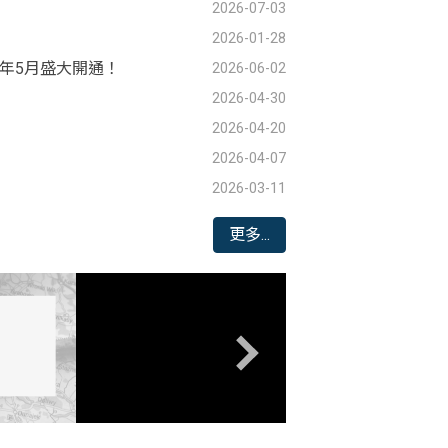
2026-07-03
2026-01-28
年5月盛大開通！
2026-06-02
2026-04-30
2026-04-20
2026-04-07
2026-03-11
更多...
ia; gyroscope; picture-in-picture; web-share"