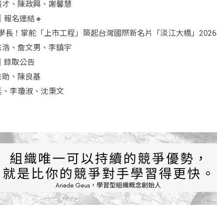
郝廣才、陳政興、謝馨慧
｜報名連結🔸
長！掌舵「上市工程」築起台灣國際新名片「淡江大橋」2026
張志浩、詹文男、李鎮宇
｜錄取公告
陳來助、陳良基
瑞廷、李瓊淑、沈秉文
e allow="accelerometer; autoplay; clipboard-write; encrypted-med