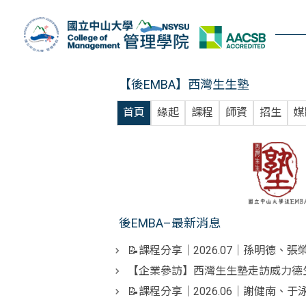
跳
到
主
要
內
【後EMBA】西灣生生塾
容
區
首頁
緣起
課程
師資
招生
媒
後EMBA–最新消息
📝課程分享｜2026.07｜孫明德、
【企業參訪】西灣生生塾走訪威力德
📝課程分享｜2026.06｜謝健南、