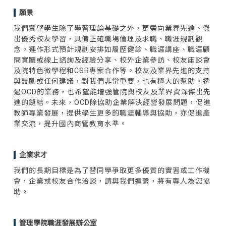
願景
我們冀望學生除了學習理論基礎之外，更需向業界先進、傑
出優秀校友學習，具備正確職場倫理及求職、職涯規劃觀
念。運作形式預計規劃安排如履歷健診、職涯講座、職涯顧
問實體或線上諮詢及經驗分享、校外企業參訪、校友座談會
及院特色微學程和CSR專案合作等。校友及業界先進的支持
與鼓勵或任何建議，對我們非常重要，也有極大的幫助。透
過OCD的業務，也希望能增強管院與校友及業界資深傑出先
進的鏈結。未來，OCD除協助企業解決經營發展問題，促進
教師專業發展，提供學生更多的職涯輔導與協助，亦促進產
業交流，提升國內商管教育水準。
企業求才
我們的長期目標是為了替同學爭取更多優質的實習或工作機
會，企業或校友合作洽談，請與我們連繫，將有專人為您協
助。
管理學院職涯發展辦公室