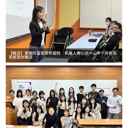
【職涯】掌握財富管理新趨勢 凱基人壽引領中山學子探索高
資產理財職涯