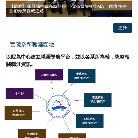
【職涯】30分鐘挑戰高壓簡報！2026管院金控MA工作坊 揭密
金融菁英養成之路
更多
管院系所職涯園地
以院為中心建立職涯導航平台，並以各系所為輔，統整相
關職涯資訊。
企業管理
GHRM MBA
學系/研究所
IBMBA
資訊管理
學系/研究所
公共事務
管理研究所
財務管理
學系/研究所
行銷傳播