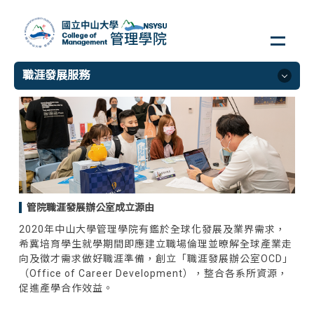
跳
到
主
要
職涯發展服務
內
容
區
職涯發展服務
關於學生職涯發展
最新消息
諮詢服務
管院職涯發展辦公室成立源由
履歷健診
2020年中山大學管理學院有鑑於全球化發展及業界需求，
實習課程
希冀培育學生就學期間即應建立職場倫理並暸解全球產業走
職涯準備
向及徵才需求做好職涯準備，創立「職涯發展辦公室OCD」
（Office of Career Development），整合各系所資源，
實習保險
促進產學合作效益。
畢業生流向