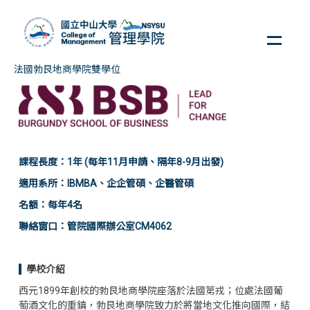
跳
到
主
要
法國勃艮地商學院雙學位
內
容
區
課程長度：1年 (每年11月申請、隔年8-9月出發)
適用系所：IBMBA、企企管碩、企醫管碩
名額：每年4名
聯絡窗口：管院國際辦公室CM4062
學校介紹
西元1899年創校的勃艮地商學院座落於法國第戎；位處法國葡
萄酒文化的重鎮，勃艮地商學院致力於將當地文化推向國際，結