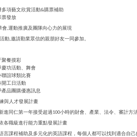
辦多項藝文欣賞活動
購票補助
&
影票發放
華會
運動推廣及團隊向心力的展現
,
活動
邀請勤業眾信的親朋好友一同參加。
,
牙聚餐摸彩
季慶功活動、舞會
外聯誼球類比賽
春開工日活動
戶產品團購優惠訊息
練與人才發展計畫
新進同仁第一年接受超過
小時的財會、產業、法令、審計方
100
依各職級進行能力重點發展計畫
語言課程補助及多元化的英語課程，每個人都可以找到適合自己