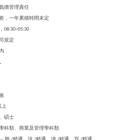
負擔管理責任
差，一年累積時間未定
，
08:30~05:30
司規定
內
人
族
以上
、碩士
學科類、商業及管理學科類
聽
精通、說
精通、讀
精通、寫
精通
--
/
/
/
/