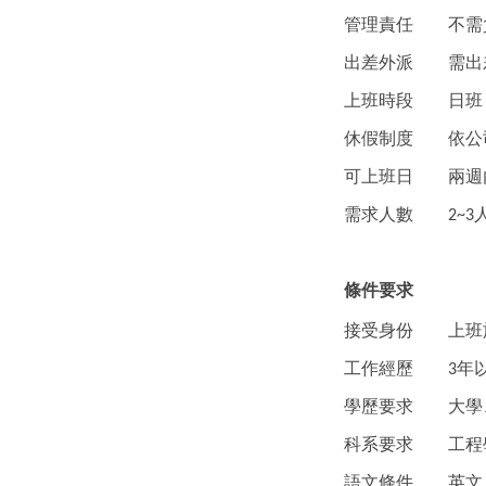
管理責任
不需
出差外派
需出
上班時段
日班
休假制度
依公
可上班日
兩週
需求人數
2~3
條件要求
接受身份
上班
工作經歷
年
3
學歷要求
大學
科系要求
工程
語文條件
英文