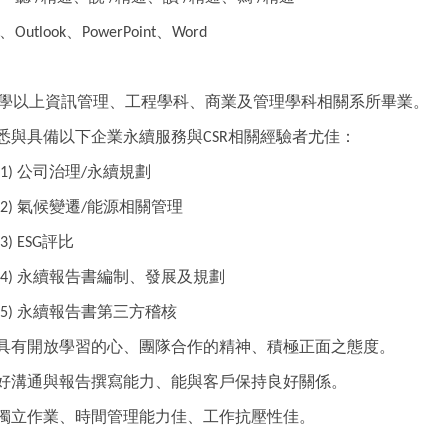
、
、
、
Outlook
PowerPoint
Word
學以上資訊管理、工程學科、商業及管理學科相關系所畢業。
悉與具備以下企業永續服務與
相關經驗者尤佳：
CSR
公司治理
永續規劃
(1)
/
氣候變遷
能源相關管理
(2)
/
評比
(3) ESG
永續報告書編制、發展及規劃
(4)
永續報告書第三方稽核
(5)
具有開放學習的心、團隊合作的精神、積極正面之態度。
好溝通與報告撰寫能力、能與客戶保持良好關係。
獨立作業、時間管理能力佳、工作抗壓性佳。