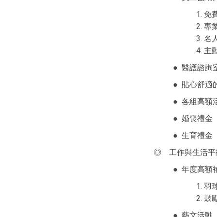
免
專
名
主
●
醫護諮詢
●
貼心舒適
●
各組高額
●
婚喪禮金
●
生育禮金
◎
工作與生活平
●
年度高額
羽
鼓
●
藝文活動