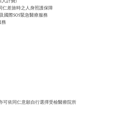
人計費
1
)
同仁差旅時之人身照護保障
及國際
緊急醫療服務
SOS
服務
亦可依同仁意願自行選擇受檢醫療院所