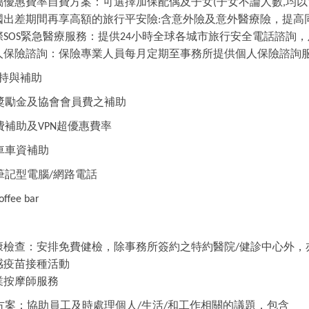
屬優惠費率自費方案：可選擇加保配偶及子女
子女不論人數
均以
(
,
國出差期間再享高額的旅行平安險
含意外險及意外醫療險，提高
:
際
緊急醫療服務：提供
小時全球各城市旅行安全電話諮詢，
SOS
24
人保險諮詢：保險專業人員每月定期至事務所提供個人保險諮詢
持與補助
獎勵金及協會會員費之補助
費補助及
超優惠費率
VPN
車車資補助
筆記型電腦
網路電話
/
offee bar
康檢查：安排免費健檢，除事務所簽約之特約醫院
健診中心外，
/
感疫苗接種活動
業按摩師服務
方案：協助員工及時處理個人
生活
和工作相關的議題，包含
/
/