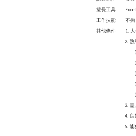
擅長工具
Excel
工作技能
不拘
其他條件
大
1.
熟
2.
需
3.
良
4.
能
5.