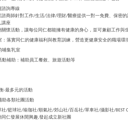
費諮詢專線
業諮商師針對工作
生活
法律
理財
醫療提供一對一免費、保密的
/
/
/
/
人講座
動關懷活動，讓每位同仁都能擁有健康的身心，並可兼顧工作與
室：落實同仁的健康福利與教育訓練，營造更健康安全的職場環
的哺集乳室
活動補助：補助員工餐敘、旅遊活動等
衡
最多元的活動
-
補助各類社團活動
球社
籃球社
瑜珈社
順氣社
郊山社
百岳社
單車社
攝影社
/
/
/
/
/
/
/
/BEST C
勵同仁發展休閒興趣
發起成立新社團
,