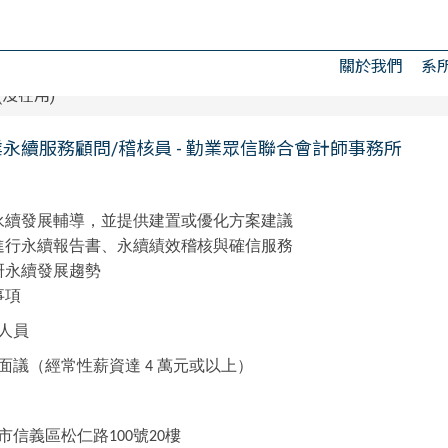
關於我們
系
(沒在用)
業永續服務顧問/稽核員 - 勤業眾信聯合會計師事務所
永續發展輔導，並提供建置或優化方案建議
進行永續報告書、永續績效稽核與確信服務
研永續發展趨勢
事項
人員
面議（經常性薪資達
萬元或以上）
4
市信義區松仁路
號
樓
100
20