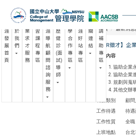
跳
職涯發展辦公室
到
主
職
關
企
實
職
履
產
職
相
申
要
首頁
最新消息
涯
於
業
習
涯
歷
學
涯
關
請
內
發
我
求
課
導
健
合
好
連
補
容
【CSR徵才】企
展
們
才
程
航
診
作
站
結
助
區
首
服
專
顧
(面
專
專
專
工作內容
頁
務
區
問
試)
區
區
區
協助企業
諮
導
詢
師
協助企業
服
規劃與蒐
務
其他交辦
職務類別
顧問
工作待遇
待遇
工作性質
全職
上班地點
台北