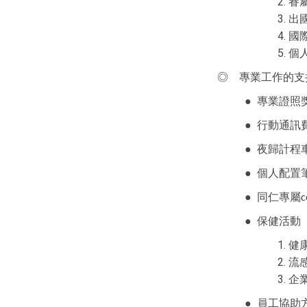
眷
出
國
個
◎
專業工作的支
●
專業證照
●
行動通訊
●
夜歸計程
●
個人配置
●
同仁專屬
c
●
保健活動
健
流
企
●
員工協助