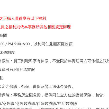
之正職人員得享有以下福利
人員之福利則依本事務所其他相關規定辦理
時間
，以利同仁兼顧家庭照顧
00 / PM 5:30~6:00
休假制度
休假制：員工到職即享有休假，不受限於年資屆滿方可休假之限
最多可有
個月溫書假
2
劃
規定之保險：勞保、健保及勞工退休金提撥。
體保險：事務所全額負擔，提供同仁全方位的團體保險，包含
:
險
意外險
意外醫療險
住院醫療險
癌症醫療險
/
/
/
/