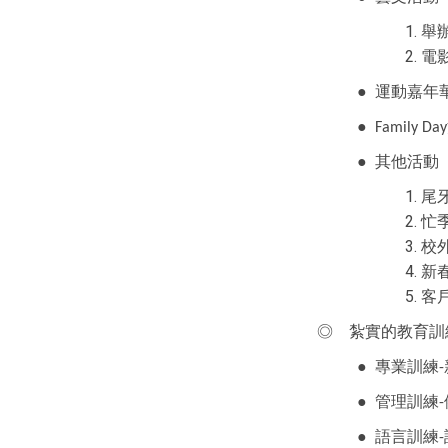
舉
電
●
運動嘉年
●
Family Day
●
其他活動
尾
忙
校
新
客
◎
紮實的教育訓
●
專業訓練
-
●
管理訓練
-
●
語言訓練
-