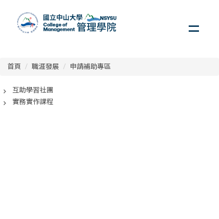
跳
職涯發展辦公室
到
主
職涯發展辦公室
要
內
容
首頁
職涯發展
申請補助專區
職涯發展首頁
區
關於我們
互助學習社團
企業求才服務
實務實作課程
實習課程專區
<div class="embodvideo" style="text-align: center;">
<iframe allow="accelerometer; autoplay; clipboard-write;
職涯導航顧問諮詢服務
encrypted-media; gyroscope; picture-in-picture; web-
履歷健診(面試)導師
share" allowfullscreen="" frameborder="0" height="315"
產學合作專區
referrerpolicy="strict-origin-when-cross-origin"
src="https://www.youtube.com/embed/RBfQ53QUjPE?
職涯好站專區
si=3QJDf-LU6H2-uRLO" title="YouTube video player"
相關連結
width="560"></iframe></div>
申請補助專區